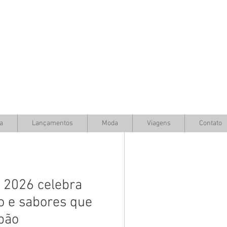
a
Lançamentos
Moda
Viagens
Contato
o 2026 celebra
ão e sabores que
pão