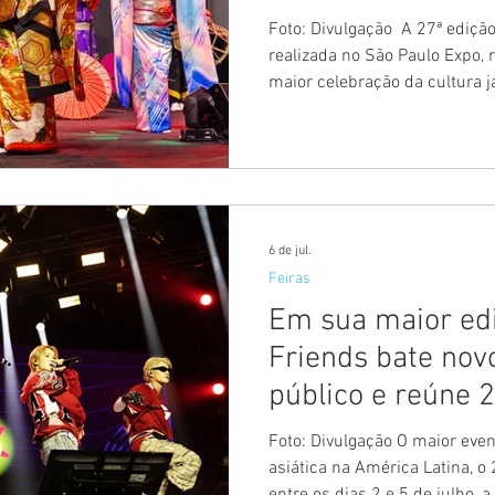
Foto: Divulgação ​ A 27ª ediçã
realizada no São Paulo Expo,
maior celebração da cultura j
gastronomia, tradição, tecno
compartilham a herança nipô
Laços que Unem", o evento p
intercâmbio cultural, aproxim
raízes japonesas por meio de
sabores autênticos. ​ Entre o
6 de jul.
Feiras
Em sua maior ed
Friends bate nov
público e reúne 
de 2 a 5 de julho,
Foto: Divulgação O maior eve
Anhembi
asiática na América Latina, o
entre os dias 2 e 5 de julho, 