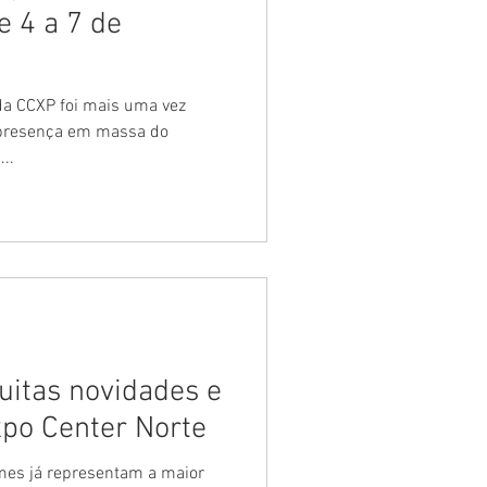
e 4 a 7 de
 da CCXP foi mais uma vez
 presença em massa do
..
itas novidades e
xpo Center Norte
ames já representam a maior