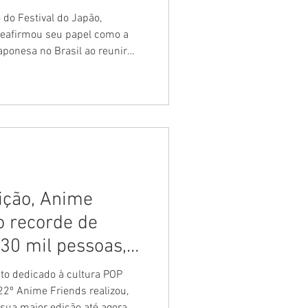
o do Festival do Japão,
 reafirmou seu papel como a
aponesa no Brasil ao reunir
logia e grandes marcas que
nica. Com o tema "Kizuna –
romoveu um verdadeiro
ando o público brasileiro das
 experiências imersivas e
s destaques d
ição, Anime
o recorde de
230 mil pessoas,
 no Distrito
nto dedicado à cultura POP
 22º Anime Friends realizou,
a sua maior edição até agora,