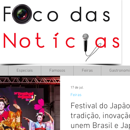
Especiais
Famosos
Feiras
Gastronomi
17 de jul.
Feiras
Festival do Japã
tradição, inovaç
unem Brasil e Ja