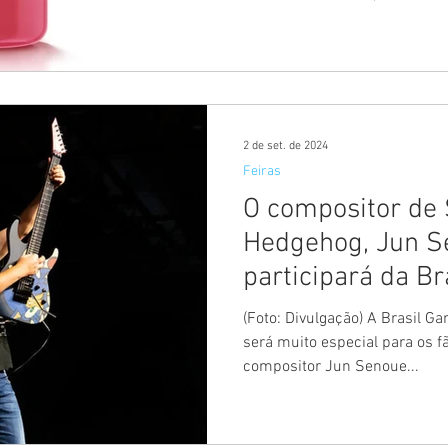
2 de set. de 2024
Feiras
O compositor de 
Hedgehog, Jun S
participará da B
2024
(Foto: Divulgação) A Brasil 
será muito especial para os f
compositor Jun Senoue...