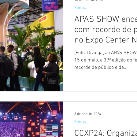
15 de mai. de 2025
Feiras
APAS SHOW ence
com recorde de p
no Expo Center N
novidades
(Foto: Divulgação APAS SHOW)
15 de maio, a 39ª edição do 
recorde de público e de...
8 de dez. de 2024
Feiras
CCXP24: Organiz