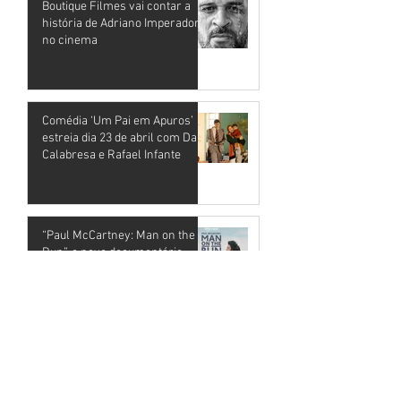
Boutique Filmes vai contar a
história de Adriano Imperador
no cinema
17 de mai.
Comédia ‘Um Pai em Apuros’
estreia dia 23 de abril com Dani
Calabresa e Rafael Infante
11 de fev.
“Paul McCartney: Man on the
Run”, o novo documentário
sobre o renascimento criativo
de Paul McCartney
2 de fev.
Pôster Oficial de "MÃE FORA DA
CAIXA" é revelado: Comédia
estréia em novembro