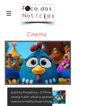
Cinema
Galinha Pintadinha - O Filme
revela trailer oficial e apresenta
aventura inédita da personagem