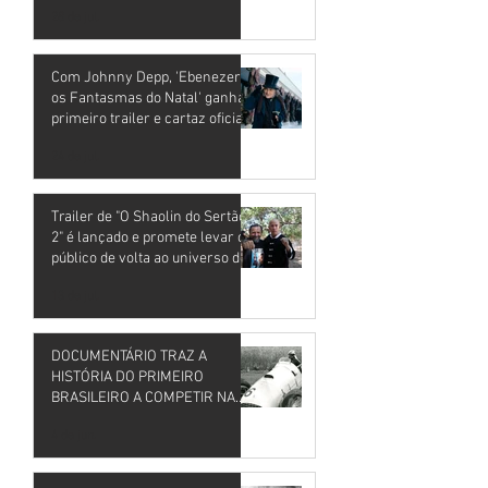
nos cinemas
28 de jul.
Com Johnny Depp, 'Ebenezer e
os Fantasmas do Natal' ganha
primeiro trailer e cartaz oficial
24 de jul.
Trailer de "O Shaolin do Sertão
2" é lançado e promete levar o
público de volta ao universo de
Aluízio Lee
13 de jul.
DOCUMENTÁRIO TRAZ A
HISTÓRIA DO PRIMEIRO
BRASILEIRO A COMPETIR NA
FÓRMULA 1
4 de jun.