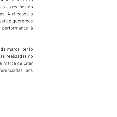
tina, a abertura 
s as regiões do 
as. A chegada a 
este e queremos 
 performance à 
da marca, terão 
s realizadas no 
a marca de criar 
erenciadas aos 