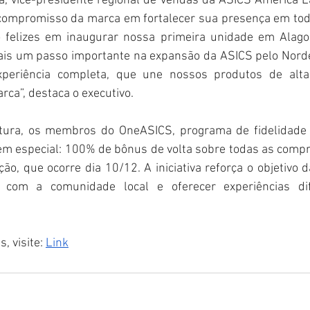
, vice-presidente regional de vendas da ASICS América La
compromisso da marca em fortalecer sua presença em toda
o felizes em inaugurar nossa primeira unidade em Alago
ais um passo importante na expansão da ASICS pelo Nord
periência completa, que une nossos produtos de alta
arca”, destaca o executivo. 
rtura, os membros do OneASICS, programa de fidelidade 
m especial: 100% de bônus de volta sobre todas as compra
ão, que ocorre dia 10/12. A iniciativa reforça o objetivo d
 com a comunidade local e oferecer experiências dif
 visite: 
Link