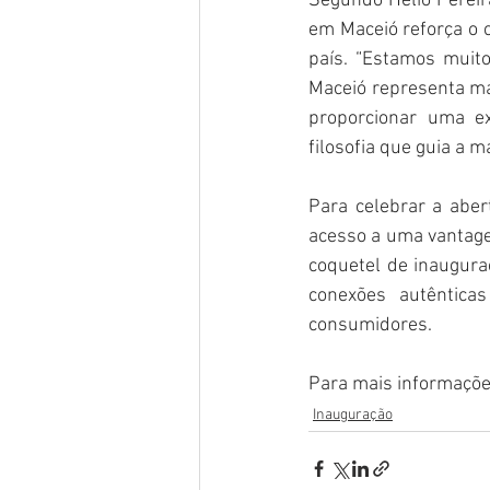
Segundo Helio Pereira
em Maceió reforça o 
país. “Estamos muit
Maceió representa m
proporcionar uma ex
filosofia que guia a m
Para celebrar a abe
acesso a uma vantage
coquetel de inauguraç
conexões autênticas
consumidores.
Para mais informações,
Inauguração