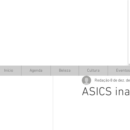
Início
Agenda
Beleza
Cultura
Eventos
Redação
8 de dez. d
ASICS ina