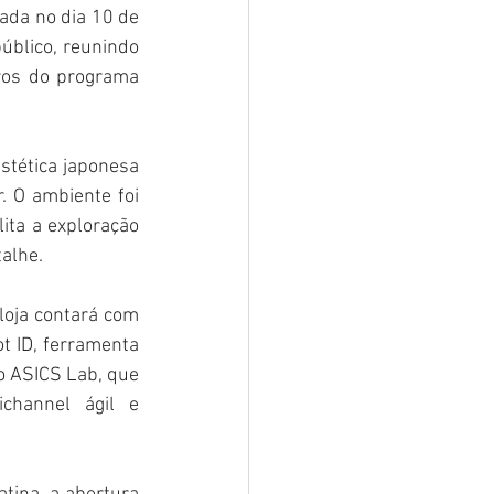
da no dia 10 de 
blico, reunindo 
música, ativações, distribuição de brindes e benefícios exclusivos para membros do programa 
stética japonesa 
 O ambiente foi 
ita a exploração 
alhe.
loja contará com 
t ID, ferramenta 
o ASICS Lab, que 
channel ágil e 