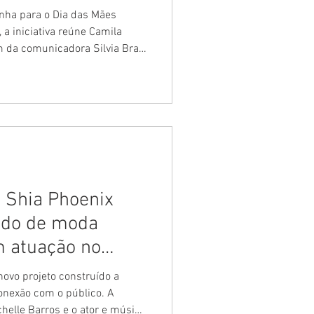
nha para o Dia das Mães
, a iniciativa reúne Camila
ém da comunicadora Silvia Braz
a, Bebela. O projeto marca a
 Antonia dividem o set em um
ntinuidade ao movimento da
ionamento focado em moda e
ambém uma coleção assinada
e do
e Shia Phoenix
ado de moda
m atuação no
estar
novo projeto construído a
 conexão com o público. A
chelle Barros e o ator e músico