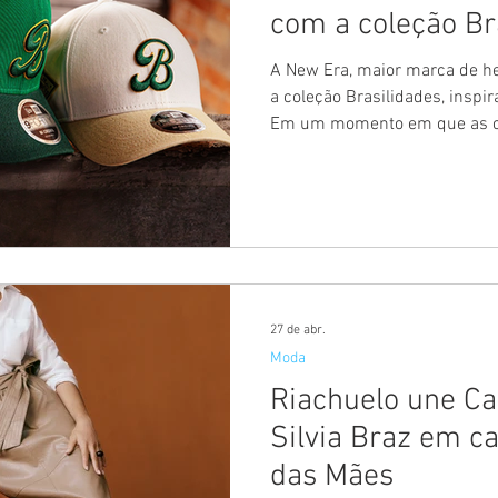
com a coleção Br
A New Era, maior marca de h
a coleção Brasilidades, inspir
Em um momento em que as c
protagonismo nas ruas, a cole
bonés icônicos com elemento
Brasil no painel frontal, o ip
do Brasil bordada na parte d
clássicas e complementares. São seis modelos disponíveis:
O 9FORTY™ M-CROWN, sil
27 de abr.
Moda
Riachuelo une Ca
Silvia Braz em c
das Mães