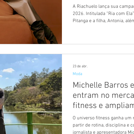
A Riachuelo lança sua campa
2026. Intitulada “Ria com Ela”
Pitanga e a filha, Antonia, al
ao lado de sua filha mais nov
primeira vez em que Camila e
trabalho publicitário e dá co
marca de reforçar seu posic
comportamento, ao lançar t
por Silvia. A campanha part
23 de abr.
Moda
Michelle Barros 
entram no merc
fitness e amplia
universo do bem-
O universo fitness ganha um 
partir de rotina, disciplina e
jornalista e apresentadora Mi