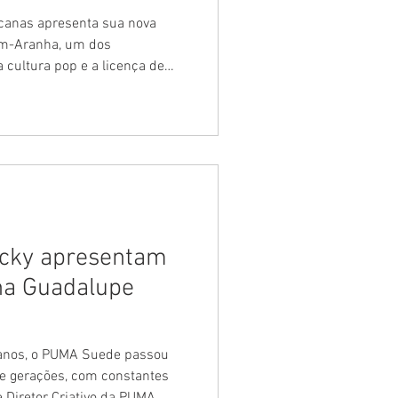
ói
canas apresenta sua nova
em-Aranha, um dos
 cultura pop e a licença de
nível até 12 de agosto em
 coleção celebra a chegada de
, novo filme da franquia que
os em 29 de julho. O longa
jetória do herói, trazendo
o valores que con
cky apresentam
na Guadalupe
 anos, o PUMA Suede passou
s e gerações, com constantes
e Diretor Criativo da PUMA,