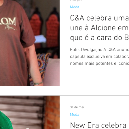
7 de jun.
Moda
C&A celebra uma
une à Alcione em
que é a cara do B
Foto: Divulgação A C&A anun
cápsula exclusiva em colabo
nomes mais potentes e icônic
projeto reforça o movimento 
cultura nacional tendo a mú
principais territórios. A marca, que possui um amplo
catálogo em suas coleções na
histórico de parcerias com Mi
série Tapas & Beijos, Lady Ga
31 de mai.
Moda
New Era celebra 