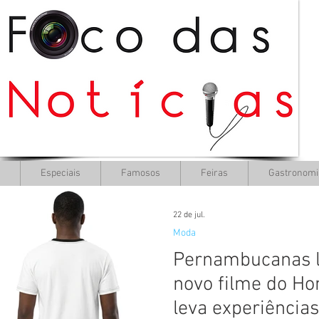
Especiais
Famosos
Feiras
Gastronomi
22 de jul.
Moda
Pernambucanas l
novo filme do H
leva experiências