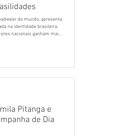
asilidades
eadwear do mundo, apresenta
ada na identidade brasileira.
ores nacionais ganham mais
ção traz uma releitura de
s nacionais como o “B” de
ê amarelo, o guaraná, a bandeira
e trás e combinações de cores
mila Pitanga e
ampanha de Dia