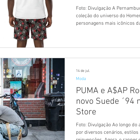
fãs do super-her
Foto: Divulgação A Pernambu
coleção do universo do Hom
personagens mais icônicos da
maior sucesso da rede. Dispo
todas as lojas da varejista, a
"Homem-Aranha: Um Novo Dia"
estreia nos cinemas brasileir
marca um novo capítulo na tra
desafios inéditos e reforçand
14 de jul.
Moda
PUMA e A$AP Ro
novo Suede ´94 
Store
Foto: Divulgação Ao longo do
por diversos cenários, estilo
reinvenções. Agora, o rapper 