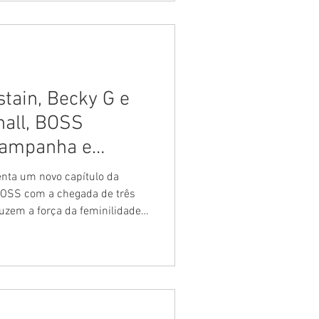
alice, Nicolas Prattes ao lado
con com o pai, Carlos Picon. A
tain, Becky G e
hall, BOSS
campanha e
 de feminilidade
nta um novo capítulo da
OSS com a chegada de três
uzem a força da feminilidade
ain, Becky G e Tara Davis-
ar feminino da iniciativa pela
sonalidades protagonizam a
 Beyond for Her, nova
, incorporando uma visão de
or conquistas indiv