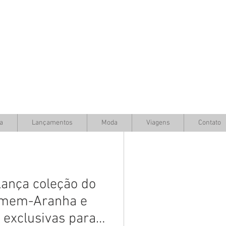
a
Lançamentos
Moda
Viagens
Contato
ança coleção do
omem-Aranha e
 exclusivas para