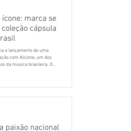
 ícone: marca se
 coleção cápsula
rasil
cia o lançamento de uma
ração com Alcione, um dos
os da música brasileira. O
da marca de se aproximar da
sica como um de seus
 categoria de licenciados, com
lton Cunha, Márcia Sensitiva, a
ga e muitos o
a paixão nacional