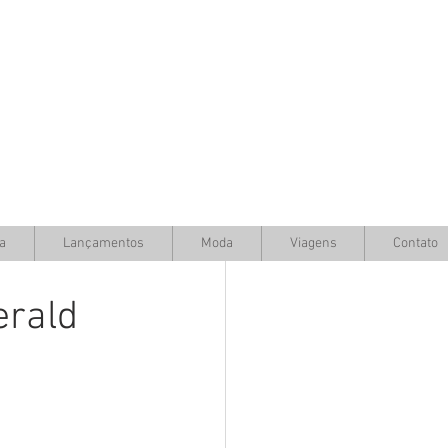
a
Lançamentos
Moda
Viagens
Contato
erald