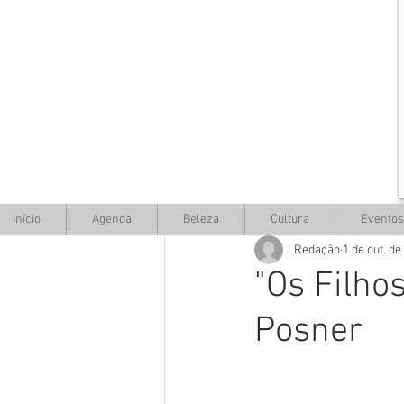
Início
Agenda
Beleza
Cultura
Eventos
Redação
1 de out. de
"Os Filhos
Posner