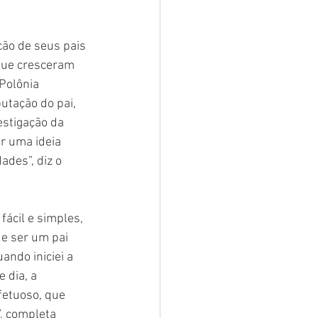
ção de seus pais 
que cresceram 
Polônia 
utação do pai, 
stigação da 
r uma ideia 
des”, diz o 
ácil e simples, 
de ser um pai 
ando iniciei a 
 dia, a 
fetuoso, que 
”, completa 