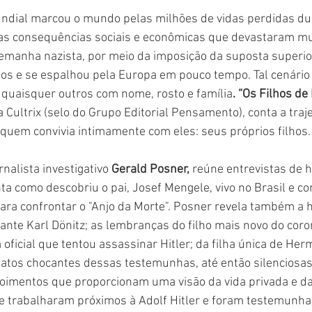
dial marcou o mundo pelas milhões de vidas perdidas dur
las consequências sociais e econômicas que devastaram mui
emanha nazista, por meio da imposição da suposta superio
aos e se espalhou pela Europa em pouco tempo. Tal cenário f
uaisquer outros com nome, rosto e família
. “Os Filhos de 
 Cultrix (selo do Grupo Editorial Pensamento), conta a traj
 quem convivia intimamente com eles: seus próprios filhos. 
rnalista investigativo 
Gerald Posner,
 reúne entrevistas de 
ta como descobriu o pai, Josef Mengele, vivo no Brasil e co
ara confrontar o "Anjo da Morte". Posner revela também a hi
ante Karl Dönitz; as lembranças do filho mais novo do coro
 oficial que tentou assassinar Hitler; da filha única de Her
latos chocantes dessas testemunhas, até então silenciosas
poimentos que proporcionam uma visão da vida privada e d
e trabalharam próximos à Adolf Hitler e foram testemunha