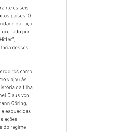
ante os seis 
tos países. O 
ridade da raça 
oi criado por 
Hitler”
, 
etória desses 
 
herdeiros como 
mo viajou às 
stória da filha 
nel Claus von 
mann Göring, 
 e esquecidas 
as ações 
s do regime 