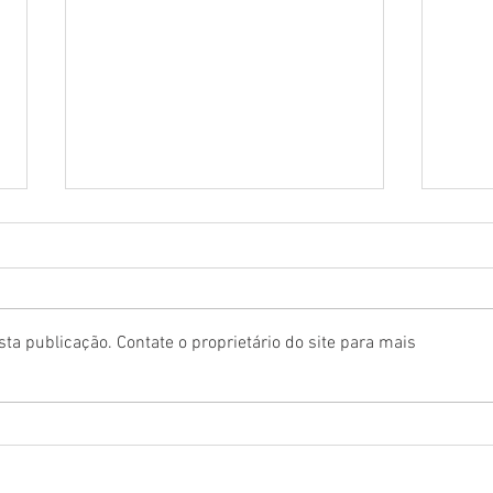
ta publicação. Contate o proprietário do site para mais
Padre Marcelo Rossi lança
Prime
Pílulas de fé e sabedoria 2
Freix
polít
Rio d