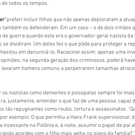
o de todos os tempos.
er’
 preferi incluir filhos que não apenas deploraram a atua
as também os defenderam. Em um caso – o de dois irmãos 
 de guerra quando este era o governador-geral nazista da 
s se dividiram. Um deles fez o que pôde para proteger a rep
hesitou em denunciá-lo. Raciocinei assim: apenas uma inve
 opiniões, na segunda geração dos criminosos, poderá have
e levaram homens comuns a perpetrarem tamanhas atrocida
 os nazistas como dementes e psicopatas sempre foi mais f
cura, justamente, entender o que faz de uma pessoa, capaz 
tos tão repugnantes como roubo, tortura e assassinatos. “Qu
por exemplo: O que permitiu a Hans Frank supervisionar, de
 incessante na Polônia e, à noite, assumir o papel de pai a
irando acordes com o filho mais velho no piano da família? 