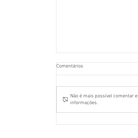
Comentários
Não é mais possível comentar es
informações.
Edições Sesc São Paulo
lançam Elza Soares:
insurreição na garganta