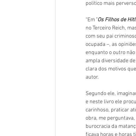
político mais pervers
“Em 
‘
Os Filhos de Hitl
no Terceiro Reich, m
com seu pai criminoso
ocupada –, as opiniõe
enquanto o outro não 
ampla diversidade de
clara dos motivos qu
autor.
Segundo ele, imaginar
e neste livro ele pro
carinhoso, praticar a
obra, me perguntava, 
burocracia da matança
ficava horas e horas t