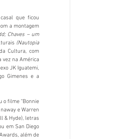
asal que ficou 
 com a montagem 
d; Chaves – um 
turais 
(Nautopia 
da Cultura, com 
a vez na América 
exo JK Iguatemi, 
go Gimenes e a 
 o filme “Bonnie 
unaway e Warren 
 & Hyde), letras 
ou em San Diego 
Awards, além de 