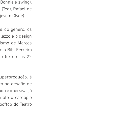
Bonnie e swing), 
(Ted), Rafael de 
(jovem Clyde).
 do gênero, os 
azzo e o design 
gismo de Marcos 
o Bibi Ferreira 
o texto e as 22 
uperprodução, é 
m no desafio de 
a e imersiva, já 
 até o cardápio 
ooftop do Teatro 