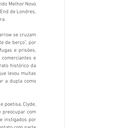
indo Melhor Novo 
End de Londres, 
ra.
arrow se cruzam 
 de berço”, por 
gas e prisões, 
 comerciantes e 
to histórico da 
ue levou muitas 
r a dupla como 
 poetisa, Clyde, 
e preocupar com 
 e instigados por 
ntato com parte 