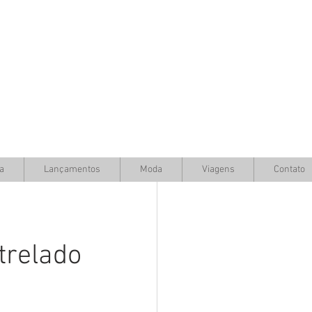
a
Lançamentos
Moda
Viagens
Contato
trelado