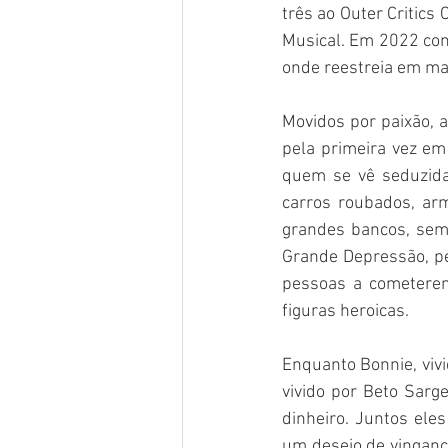
três ao Outer Critics
Musical. Em 2022 co
onde reestreia em ma
Movidos por paixão, 
pela primeira vez em
quem se vê seduzida
carros roubados, arm
grandes bancos, sem 
Grande Depressão, pe
pessoas a cometerem
figuras heroicas.
Enquanto Bonnie, vivi
vivido por Beto Sarg
dinheiro. Juntos ele
um desejo de vingan