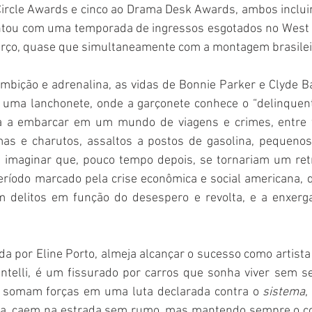
 Circle Awards e cinco ao Drama Desk Awards, ambos inclu
ntou com uma temporada de ingressos esgotados no West 
rço, quase que simultaneamente com a montagem brasilei
ambição e adrenalina, as vidas de Bonnie Parker e Clyde B
 uma lanchonete, onde a garçonete conhece o “delinquente
 a embarcar em um mundo de viagens e crimes, entre fu
as e charutos, assaltos a postos de gasolina, pequenos
imaginar que, pouco tempo depois, se tornariam um retra
ríodo marcado pela crise econômica e social americana, q
 delitos em função do desespero e revolta, e a enxerga
da por Eline Porto, almeja alcançar o sucesso como artista e
entelli, é um fissurado por carros que sonha viver sem s
s somam forças em uma luta declarada contra o 
sistema
,
ça, caem na estrada sem rumo, mas mantendo sempre o co