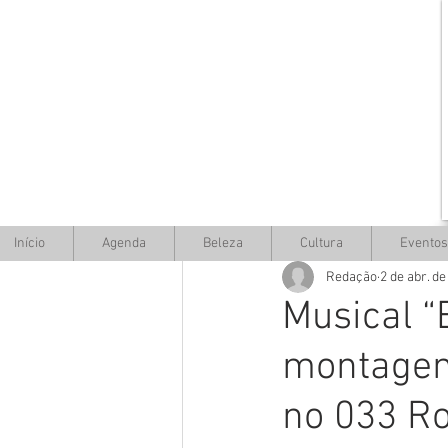
Início
Agenda
Beleza
Cultura
Eventos
Redação
2 de abr. d
Musical “
montagem 
no 033 Ro