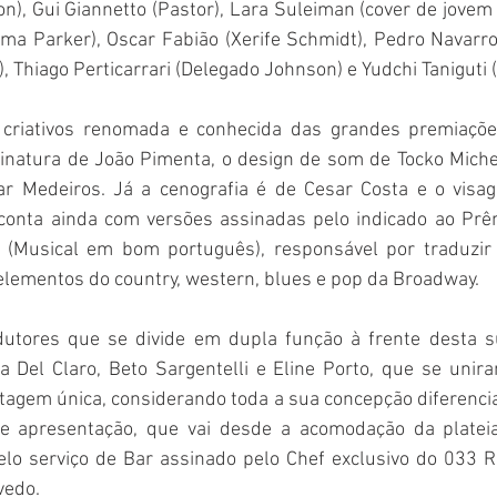
), Gui Giannetto (Pastor), Lara Suleiman (cover de jovem 
a Parker), Oscar Fabião (Xerife Schmidt), Pedro Navarro 
, Thiago Perticarrari (Delegado Johnson) e Yudchi Taniguti 
riativos renomada e conhecida das grandes premiações
sinatura de João Pimenta, o design de som de Tocko Michel
ar Medeiros. Já a cenografia é de Cesar Costa e o visa
conta ainda com versões assinadas pelo indicado ao Prêmi
a (Musical em bom português), responsável por traduzir 
elementos do country, western, blues e pop da Broadway.
dutores que se divide em dupla função à frente desta s
 Del Claro, Beto Sargentelli e Eline Porto, que se unira
gem única, considerando toda a sua concepção diferenciad
de apresentação, que vai desde a acomodação da plateia
elo serviço de Bar assinado pelo Chef exclusivo do 033 R
vedo.