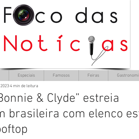
Especiais
Famosos
Feiras
Gastronomi
e 2023
4 min de leitura
Bonnie & Clyde” estreia
brasileira com elenco es
oftop