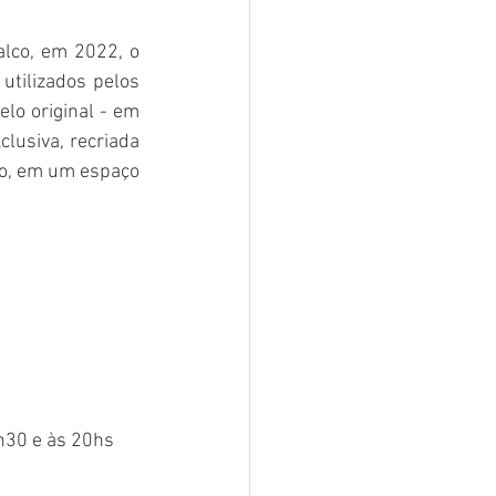
lco, em 2022, o 
utilizados pelos 
lo original - em 
lusiva, recriada 
especialmente para o espetáculo, e estará exposta, de forma acessível ao público, em um espaço 
h30 e às 20hs