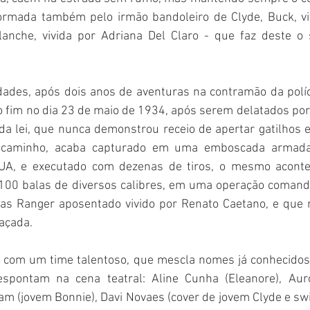
rmada também pelo irmão bandoleiro de Clyde, Buck, viv
anche, vivida por Adriana Del Claro - que faz deste o 
dades, após dois anos de aventuras na contramão da políci
 fim no dia 23 de maio de 1934, após serem delatados por 
da lei, que nunca demonstrou receio de apertar gatilhos e
caminho, acaba capturado em uma emboscada armada 
EUA, e executado com dezenas de tiros, o mesmo acontec
 100 balas de diversos calibres, em uma operação comanda
s Ranger aposentado vivido por Renato Caetano, e que r
açada.
 com um time talentoso, que mescla nomes já conhecidos
spontam na cena teatral: Aline Cunha (Eleanore), Auro
m (jovem Bonnie), Davi Novaes (cover de jovem Clyde e swi