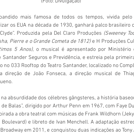
(Foto: Divulgação)
bandido mais famosa de todos os tempos, vivida pelo c
rizar os EUA na década de 1930, ganhará palco brasileiro
 Clyde”. Produzida pela Del Claro Produções 
(Sweeney Tod
asha, Pierre e o Grande Cometa de 1812)
 e H Produções Cul
timos 5 Anos)
, o musical é apresentado por Ministério 
e Santander Seguros e Previdência, e estreia pela primeir
o no 033 Rooftop do Teatro Santander, localizado no Compl
 direção de João Fonseca, a direção musical de Thia
Bueno. 
na absurdidade dos célebres gângsteres, a história baseou
 de Balas”, dirigido por Arthur Penn em 1967, com Faye D
spirada a obra teatral com músicas de Frank Wildhorn (Jekyll
 Boulevard) e libreto de Ivan Menchell. A adaptação estre
Broadway em 2011, e conquistou duas indicações ao Tony 