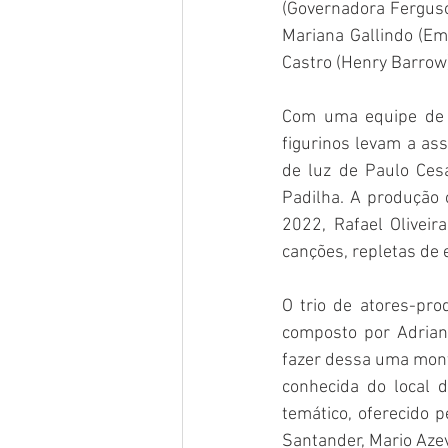
(Governadora Ferguson
Mariana Gallindo (Emm
Castro (Henry Barrow)
Com uma equipe de c
figurinos levam a as
de luz de Paulo Ces
Padilha. A produção 
2022, Rafael Oliveir
canções, repletas de 
O trio de atores-pro
composto por Adriana
fazer dessa uma monta
conhecida do local 
temático, oferecido p
Santander, Mario Aze