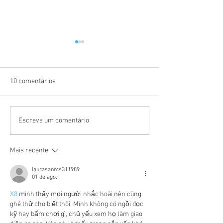
10 comentários
Casa Ronald McDonald
Café União anunc
Escreva um comentário
Brasil nomeia Maiara &
como nova embai
Maraisa como
apresenta campa
Mais recente
embaixadoras da Casa
convida brasileir
Ronald McDonald Goiânia
redescobrir o Sa
laurasanms311989
Cada Pausa
01 de ago.
X8
 mình thấy mọi người nhắc hoài nên cũng 
ghé thử cho biết thôi. Mình không có ngồi đọc 
kỹ hay bấm chơi gì, chủ yếu xem họ làm giao 