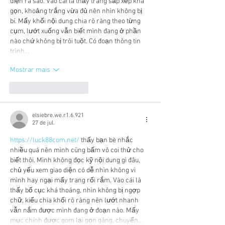
diện ra sao. Vào cái là thấy trang sắp xếp khá 
gọn, khoảng trắng vừa đủ nên nhìn không bị 
bí. Mấy khối nội dung chia rõ ràng theo từng 
cụm, lướt xuống vẫn biết mình đang ở phần 
nào chứ không bị trôi tuột. Có đoạn thông tin 
trình…
Mostrar mais
Curtir
Responder
elsiebre.we.r1.6.921
27 de jul.
https://luck88com.net/
 thấy bạn bè nhắc 
nhiều quá nên mình cũng bấm vô coi thử cho 
biết thôi. Mình không đọc kỹ nội dung gì đâu, 
chủ yếu xem giao diện có dễ nhìn không vì 
mình hay ngại mấy trang rối rắm. Vào cái là 
thấy bố cục khá thoáng, nhìn không bị ngợp 
chữ, kiểu chia khối rõ ràng nên lướt nhanh 
vẫn nắm được mình đang ở đoạn nào. Mấy 
mục chính được gom lại gọn gàng, chuyển…