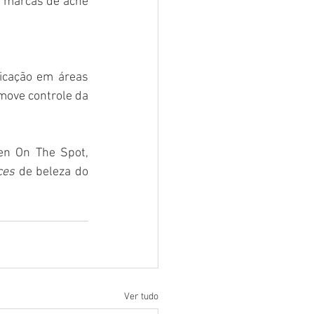
 marcas de acne 
icação em áreas 
move controle da 
en On The Spot, 
ces
 de beleza do 
Ver tudo