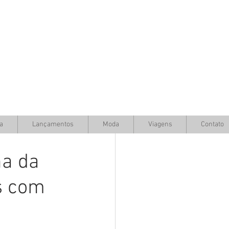
a
Lançamentos
Moda
Viagens
Contato
ha da
s com