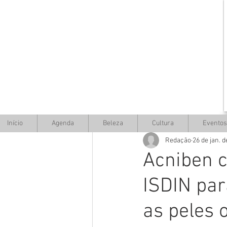
Início
Agenda
Beleza
Cultura
Eventos
Redação
26 de jan. 
Acniben c
ISDIN par
as peles 