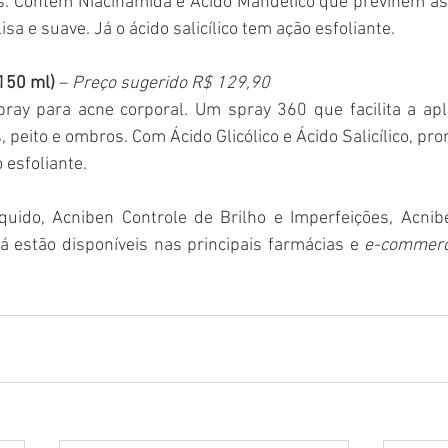
s. Contém Niacinamida e Ácido Mandélico que previnem as
isa e suave. Já o ácido salicílico tem ação esfoliante. 
150 ml)
 – 
Preço sugerido R$ 129,90
pray para acne corporal. Um spray 360 que facilita a apl
 peito e ombros. Com Ácido Glicólico e Ácido Salicílico, pro
 esfoliante.
uido, Acniben Controle de Brilho e Imperfeições, Acnib
á estão disponíveis nas principais farmácias e 
e-commer