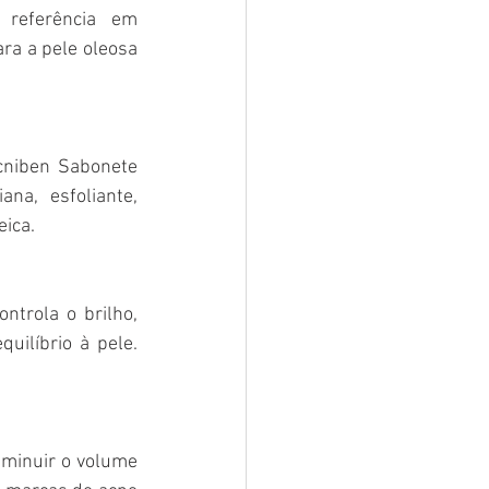
referência em 
ra a pele oleosa 
cniben Sabonete 
a, esfoliante, 
eica.
ntrola o brilho, 
ilíbrio à pele. 
iminuir o volume 