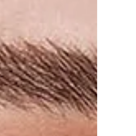
Natura Homem Identidad", a marca convida os
homens a reconhecerem o magnetismo, a
autenticidade e a pluralidade que marcam o nosso
jeito de ser. A criação combina notas surpreendentes
de frutas negras a um sofisticado blend de madeiras
latino-americanas. Idealizada pela agência N-