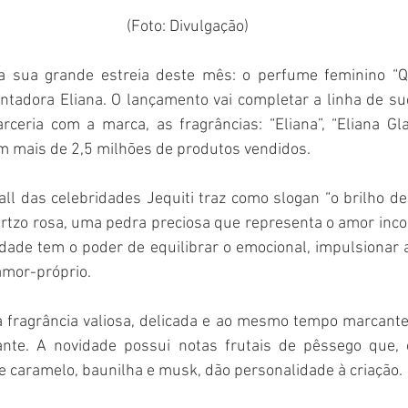
 (Foto: Divulgação)
a sua grande estreia deste mês: o perfume feminino “Qu
tadora Eliana. O lançamento vai completar a linha de suc
rceria com a marca, as fragrâncias: “Eliana”, “Eliana Gla
ram mais de 2,5 milhões de produtos vendidos. 
ll das celebridades Jequiti traz como slogan “o brilho de
uartzo rosa, uma pedra preciosa que representa o amor incon
sidade tem o poder de equilibrar o emocional, impulsionar 
mor-próprio. 
 fragrância valiosa, delicada e ao mesmo tempo marcante
brante. A novidade possui notas frutais de pêssego que,
 caramelo, baunilha e musk, dão personalidade à criação. 