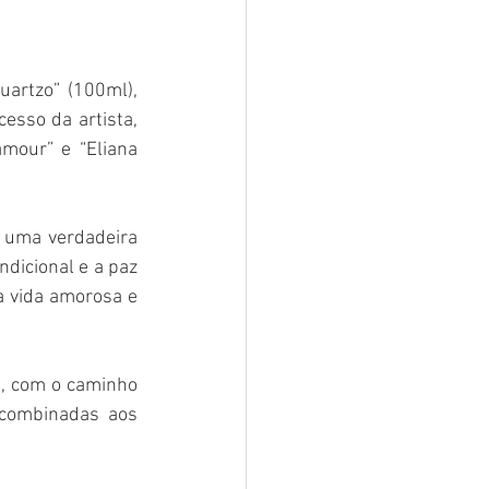
artzo” (100ml), 
esso da artista, 
mour” e “Eliana 
 uma verdadeira 
dicional e a paz 
a vida amorosa e 
, com o caminho 
 combinadas aos 