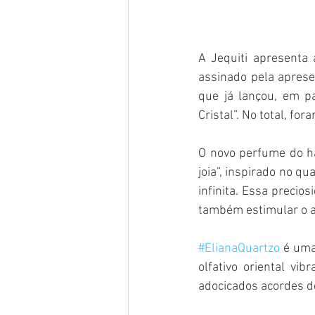
A Jequiti apresenta 
assinado pela apresen
que já lançou, em pa
Cristal”. No total, fo
O novo perfume do ha
joia”, inspirado no q
infinita. Essa precio
também estimular o a
#ElianaQuartzo
 é uma
olfativo oriental vi
adocicados acordes de