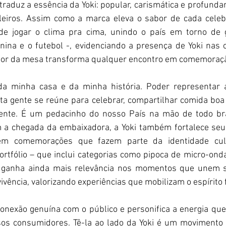
raduz a essência da Yoki: popular, carismática e profund
leiros. Assim como a marca eleva o sabor de cada celebr
e jogar o clima pra cima, unindo o país em torno de g
unina e o futebol -, evidenciando a presença de Yoki nas
edor da mesa transforma qualquer encontro em comemoraç
e da minha casa e da minha história. Poder representar
 gente se reúne para celebrar, compartilhar comida boa e 
ente. É um pedacinho do nosso País na mão de todo brasi
 a chegada da embaixadora, a Yoki também fortalece seu
em comemorações que fazem parte da identidade cultu
tfólio – que inclui categorias como pipoca de micro-ondas
ganha ainda mais relevância nos momentos que unem sa
ência, valorizando experiências que mobilizam o espírito f
nexão genuína com o público e personifica a energia que
os consumidores. Tê-la ao lado da Yoki é um movimento e