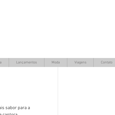
a
Lançamentos
Moda
Viagens
Contato
ais sabor para a 
a cantora 