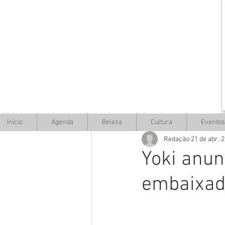
Início
Agenda
Beleza
Cultura
Eventos
Redação
21 de abr.
2
Yoki anu
embaixad