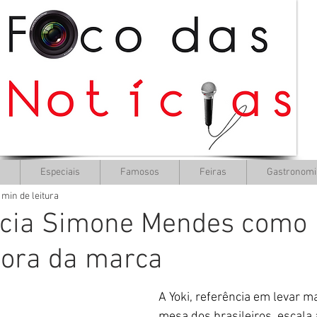
Especiais
Famosos
Feiras
Gastronomi
 min de leitura
ncia Simone Mendes como
ora da marca
A Yoki, referência em levar m
mesa dos brasileiros, escala 