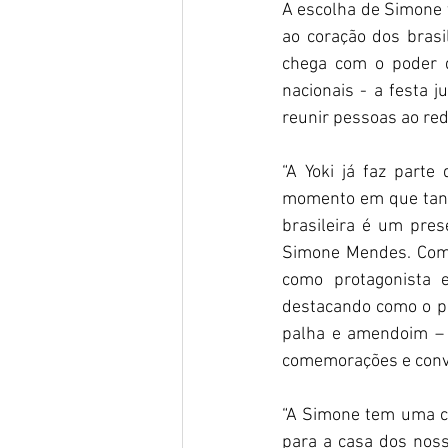
A escolha de Simone t
ao coração dos brasi
chega com o poder d
nacionais - a festa j
reunir pessoas ao r
“A Yoki já faz part
momento em que tanta
brasileira é um pres
Simone Mendes.
Com
como protagonista 
destacando como o por
palha e amendoim – 
comemorações e conviv
“A Simone tem uma co
para a casa dos noss