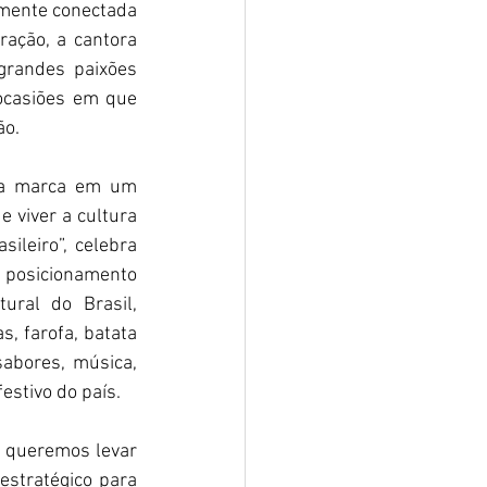
amente conectada 
ação, a cantora 
randes paixões 
 ocasiões em que 
ão.
 a marca em um 
viver a cultura 
leiro”, celebra 
 posicionamento 
ral do Brasil, 
, farofa, batata 
bores, música, 
estivo do país.
 queremos levar 
stratégico para 