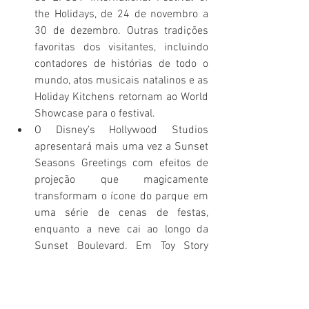
the Holidays, de 24 de novembro a 
30 de dezembro. Outras tradições 
favoritas dos visitantes, incluindo 
contadores de histórias de todo o 
mundo, atos musicais natalinos e as 
Holiday Kitchens retornam ao World 
Showcase para o festival.
O Disney's Hollywood Studios 
apresentará mais uma vez a Sunset 
Seasons Greetings com efeitos de 
projeção que magicamente 
transformam o ícone do parque em 
uma série de cenas de festas, 
enquanto a neve cai ao longo da 
Sunset Boulevard. Em Toy Story 
Land, os visitantes podem ver 
Woody, Jessie e Buzz exibindo suas 
melhores roupas de festa.