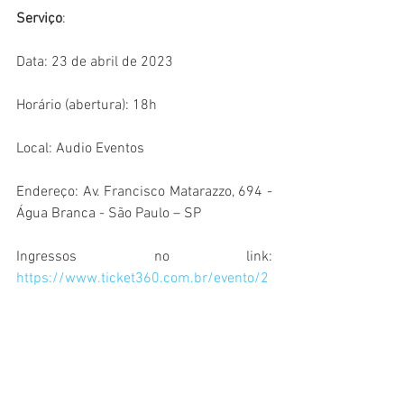
Serviço
:
Data: 23 de abril de 2023 
Horário (abertura): 18h 
Local: Audio Eventos
Endereço: Av. Francisco Matarazzo, 694 - 
Água Branca - São Paulo – SP  
Ingressos no link: 
https://www.ticket360.com.br/evento/2
6518/ingressos-para-vitor-kley-
gravacao-do-dvd-a-bolha-ao-vivo-em-
sao-paulo
Música,