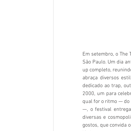
Em setembro, o The T
São Paulo. Um dia ant
up completo, reunind
abraça diversos est
dedicado ao trap, ou
2000, um para celebr
qual for o ritmo — do
—, o festival entreg
diversas e cosmopol
gostos, que convida o 