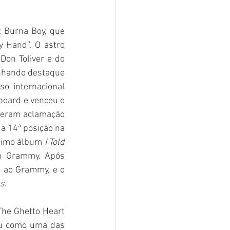
Burna Boy, que 
 Hand”. O astro 
Don Toliver e do 
anhando destaque 
o internacional 
board e venceu o 
beram aclamação 
 a 14ª posição na 
étimo álbum 
I Told 
o Grammy. Após 
 ao Grammy, e o 
ss
.
The Ghetto Heart 
u como uma das 