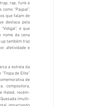
rap, rap, funk e 
s como “Paypal”, 
os que falam de 
e destaca pela 
“Vidigal”, e que 
e nome da cena 
e-up também traz 
, afetividade e 
rca a estreia da 
Tropa de Elite” 
 comemorativa de 
, compositora, 
 Be Hated, recém-
o Quesada (multi-
otal, impactando 