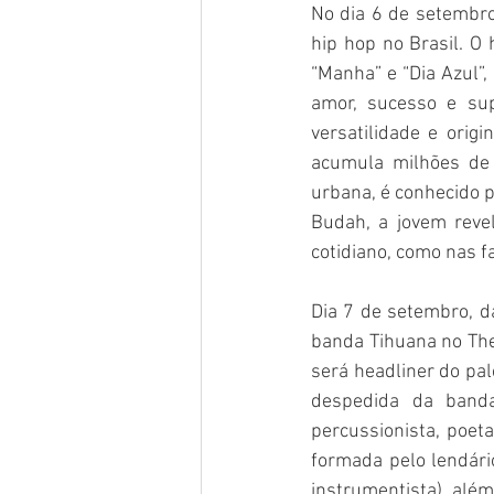
No dia 6 de setembro,
hip hop no Brasil. O 
“Manha” e “Dia Azul”
amor, sucesso e su
versatilidade e origi
acumula milhões de 
urbana, é conhecido p
Budah, a jovem revel
cotidiano, como nas f
Dia 7 de setembro, da
banda Tihuana no The
será headliner do pal
despedida da banda
percussionista, poeta
formada pelo lendário
instrumentista), além