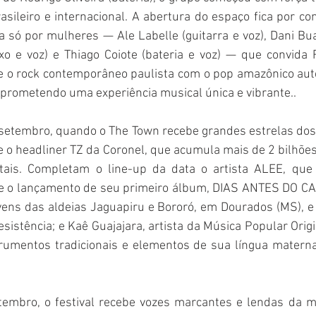
asileiro e internacional. A abertura do espaço fica por co
só por mulheres — Ale Labelle (guitarra e voz), Dani Bua
ixo e voz) e Thiago Coiote (bateria e voz) — que convida 
 o rock contemporâneo paulista com o pop amazônico autên
, prometendo uma experiência musical única e vibrante..
 setembro, quando o The Town recebe grandes estrelas dos
e o headliner TZ da Coronel, que acumula mais de 2 bilhõe
itais. Completam o line-up da data o artista ALEE, que
e o lançamento de seu primeiro álbum, DIAS ANTES DO CA
vens das aldeias Jaguapiru e Bororó, em Dourados (MS), e 
esistência; e Kaê Guajajara, artista da Música Popular Origi
trumentos tradicionais e elementos de sua língua materna,
embro, o festival recebe vozes marcantes e lendas da mú