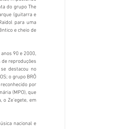
nta do grupo The 
rque (guitarra e 
Raidol para uma 
tico e cheio de 
 anos 90 e 2000, 
s de reproduções 
 se destacou no 
OS; o grupo BRÔ 
reconhecido por 
nária (MPO), que 
 o Ze’egete, em 
sica nacional e 