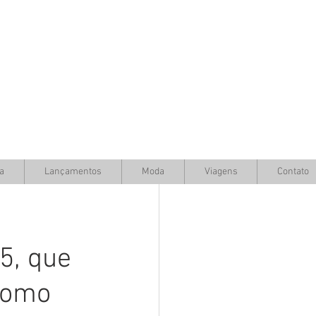
a
Lançamentos
Moda
Viagens
Contato
5, que
 como