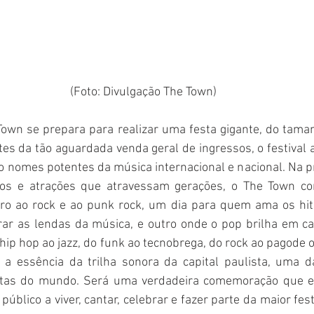
(Foto: Divulgação The Town)
own se prepara para realizar uma festa gigante, do taman
es da tão aguardada venda geral de ingressos, o festival 
o nomes potentes da música internacional e nacional. Na p
ilos e atrações que atravessam gerações, o The Town co
tro ao rock e ao punk rock, um dia para quem ama os hit
ar as lendas da música, e outro onde o pop brilha em cad
 hip hop ao jazz, do funk ao tecnobrega, do rock ao pagode o
a a essência da trilha sonora da capital paulista, uma d
itas do mundo. Será uma verdadeira comemoração que en
público a viver, cantar, celebrar e fazer parte da maior fes