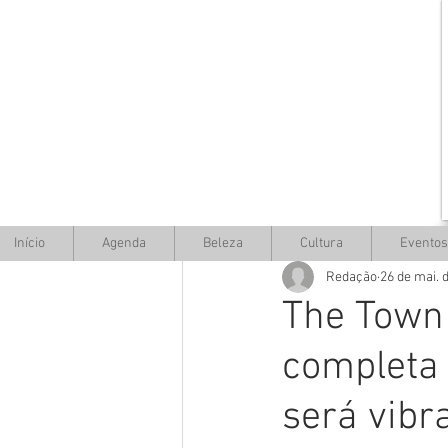
Início
Agenda
Beleza
Cultura
Eventos
Redação
26 de mai. 
The Town 
completa 
será vibr