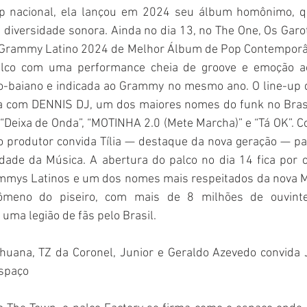
p nacional, ela lançou em 2024 seu álbum homônimo, qu
diversidade sonora. Ainda no dia 13, no The One, Os Garot
 Grammy Latino 2024 de Melhor Álbum de Pop Contemporâ
lco com uma performance cheia de groove e emoção ao 
o-baiano e indicada ao Grammy no mesmo ano. O line-up d
 com DENNIS DJ, um dos maiores nomes do funk no Brasil
“Deixa de Onda”, “MOTINHA 2.0 (Mete Marcha)” e “Tá OK”. C
 o produtor convida Tília — destaque da nova geração — p
dade da Música. A abertura do palco no dia 14 fica por co
mmys Latinos e um dos nomes mais respeitados da nova M
meno do piseiro, com mais de 8 milhões de ouvinte
 uma legião de fãs pelo Brasil.
ihuana, TZ da Coronel, Junior e Geraldo Azevedo convida 
espaço