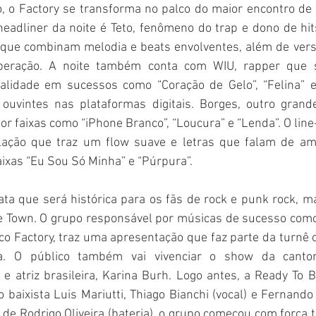
 o Factory se transforma no palco do maior encontro de t
headliner da noite é Teto, fenômeno do trap e dono de hit
, que combinam melodia e beats envolventes, além de vers
peração. A noite também conta com WIU, rapper que s
nalidade em sucessos como “Coração de Gelo”, “Felina” e 
ouvintes nas plataformas digitais. Borges, outro grand
or faixas como “iPhone Branco”, “Loucura” e “Lenda”. O lin
ação que traz um flow suave e letras que falam de amor
aixas “Eu Sou Só Minha” e “Púrpura”.
ta que será histórica para os fãs de rock e punk rock, ma
 Town. O grupo responsável por músicas de sucesso como “
co Factory, traz uma apresentação que faz parte da turnê
. O público também vai vivenciar o show da cantora
 e atriz brasileira, Karina Burh. Logo antes, a Ready To
 baixista Luis Mariutti, Thiago Bianchi (vocal) e Fernand
 de Rodrigo Oliveira (bateria), o grupo começou com força t