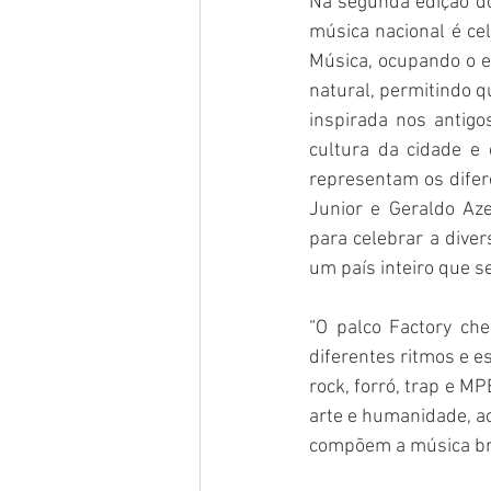
Na segunda edição do
música nacional é ce
Música, ocupando o e
natural, permitindo 
inspirada nos antigo
cultura da cidade e
representam os difere
Junior e Geraldo Az
para celebrar a diver
um país inteiro que s
“O palco Factory ch
diferentes ritmos e e
rock, forró, trap e M
arte e humanidade, a
compõem a música bras