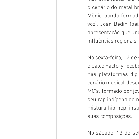
o cenário do metal br
Mönic, banda formada 
voz), Joan Bedin (ba
apresentação que une
influências regionais
Na sexta-feira, 12 de
o palco Factory receb
nas plataformas dig
cenário musical desd
MC’s, formado por jo
seu rap indígena de r
mistura hip hop, ins
suas composições.
No sábado, 13 de set