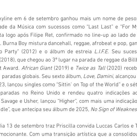
Skyline em 6 de setembro ganhou mais um nome de peso: 
dade da Música com sucessos como “Last Last” e “For My
a logo após Filipe Ret, confirmado no line-up ao lado de 
t. Burna Boy mistura dancehall, reggae, afrobeat e pop, g
to Party” (2012) e o álbum de estreia 
L.I.F.E
. Seu sucess
 (2018), que chegou ao 3º lugar na parada de reggae da Bill
t Award. 
African Giant
 (2019) e 
Twice as Tall
 (2020) rece
m paradas globais. Seu sexto álbum, 
Love, Damini
, alcançou
3, lançou singles como “Sittin’ on Top of the World” e o s
u paradas no Reino Unido e rendeu quatro indicações a
Savage e Usher, lançou “Higher”, com mais uma indicação
dle”, que antecipa seu álbum de 2025, 
No Sign of Weakne
ia 13 de setembro traz Priscilla convida Luccas Carlos e 
ocionante. Com uma transição artística que a consolido