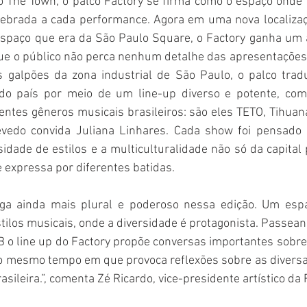
 The Town, o palco Factory se firma como o espaço onde a
lebrada a cada performance. Agora em uma nova localizaç
spaço que era da São Paulo Square, o Factory ganha um a
que o público não perca nenhum detalhe das apresentações.
s galpões da zona industrial de São Paulo, o palco tradu
 do país por meio de um line-up diverso e potente, com
ntes gêneros musicais brasileiros: são eles TETO, Tihuana
evedo convida Juliana Linhares. Cada show foi pensado 
sidade de estilos e a multiculturalidade não só da capital 
e expressa por diferentes batidas.
ega ainda mais plural e poderoso nessa edição. Um espa
stilos musicais, onde a diversidade é protagonista. Passeand
PB o line up do Factory propõe conversas importantes sobre 
o mesmo tempo em que provoca reflexões sobre as diversas
ileira.”, comenta Zé Ricardo, vice-presidente artístico da