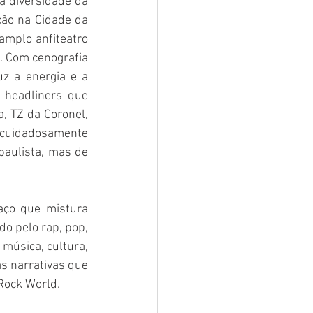
 diversidade da 
ão na Cidade da 
mplo anfiteatro 
 Com cenografia 
z a energia e a 
 headliners que 
, TZ da Coronel, 
cuidadosamente 
paulista, mas de 
ço que mistura 
o pelo rap, pop, 
música, cultura, 
 narrativas que 
 Rock World.