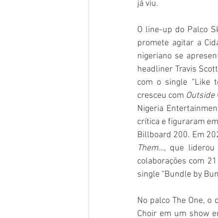
já viu.
O line-up do Palco 
promete agitar a Ci
nigeriano se apresent
headliner Travis Scot
com o single “Like 
cresceu com 
Outside
Nigeria Entertainmen
crítica e figuraram e
Billboard 200. Em 202
Them…
, que lidero
colaborações com 21 
single “Bundle by Bun
No palco The One, o d
Choir em um show em