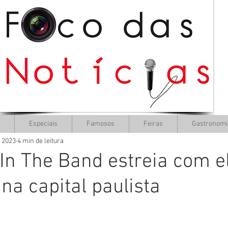
Especiais
Famosos
Feiras
Gastronomi
e 2023
4 min de leitura
In The Band estreia com e
na capital paulista