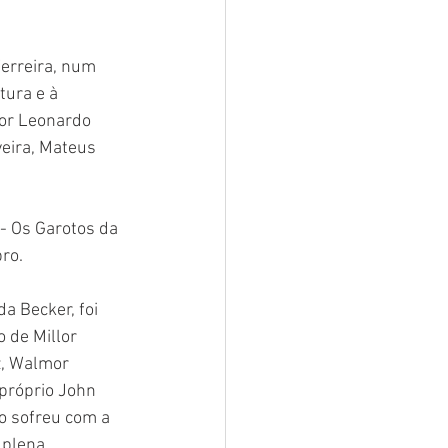
erreira, num 
ura e à 
or Leonardo 
veira, Mateus 
- Os Garotos da 
ro.
a Becker, foi 
 de Millor 
, Walmor 
próprio John 
o sofreu com a 
 plena 