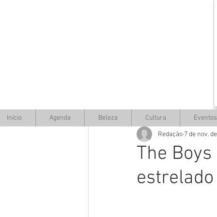
Início
Agenda
Beleza
Cultura
Eventos
Redação
7 de nov. d
The Boys 
estrelado 