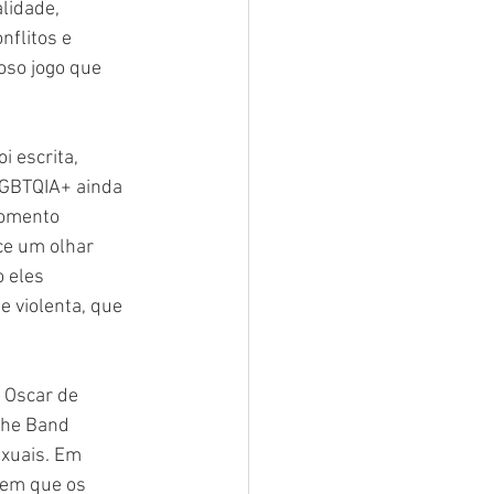
lidade, 
nflitos e 
so jogo que 
 escrita, 
LGBTQIA+ ainda 
momento 
ce um olhar 
 eles 
 violenta, que 
 Oscar de 
the Band 
xuais. Em 
 em que os 