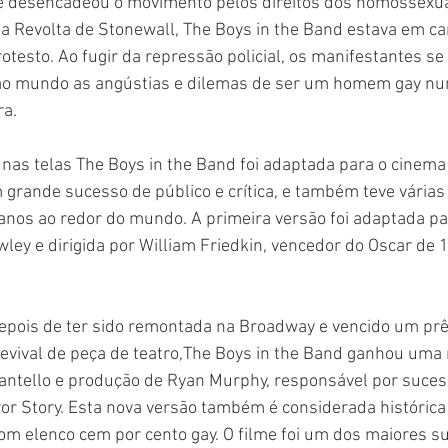
e desencadeou o movimento pelos direitos dos homossexua
 da Revolta de Stonewall, The Boys in the Band estava em ca
rotesto. Ao fugir da repressão policial, os manifestantes se
ao mundo as angústias e dilemas de ser um homem gay nu
ra.
nas telas The Boys in the Band foi adaptada para o cinem
grande sucesso de público e crítica, e também teve várias
 anos ao redor do mundo. A primeira versão foi adaptada pa
wley e dirigida por William Friedkin, vencedor do Oscar de 
epois de ter sido remontada na Broadway e vencido um prê
Revival de peça de teatro,The Boys in the Band ganhou uma
antello e produção de Ryan Murphy, responsável por suces
r Story. Esta nova versão também é considerada histórica 
m elenco cem por cento gay. O filme foi um dos maiores s