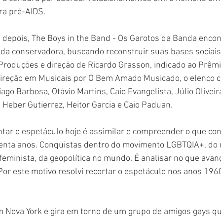
ra pré-AIDS.
 depois, The Boys in the Band - Os Garotos da Banda encon
a conservadora, buscando reconstruir suas bases sociais e
oduções e direção de Ricardo Grasson, indicado ao Prêmio
Direção em Musicais por O Bem Amado Musicado, o elenco 
ago Barbosa, Otávio Martins, Caio Evangelista, Júlio Oliveir
, Heber Gutierrez, Heitor Garcia e Caio Paduan.
ntar o espetáculo hoje é assimilar e compreender o que co
enta anos. Conquistas dentro do movimento LGBTQIA+, do
eminista, da geopolítica no mundo. É analisar no que ava
or este motivo resolvi recortar o espetáculo nos anos 1960
m Nova York e gira em torno de um grupo de amigos gays qu