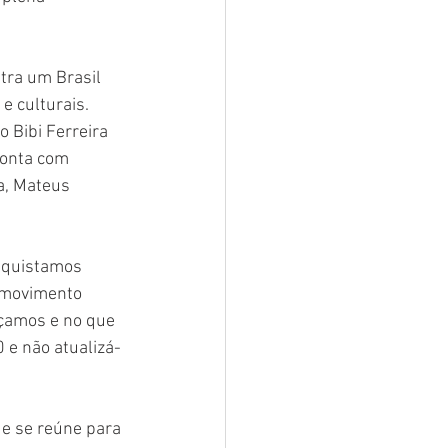
tra um Brasil 
 culturais. 
 Bibi Ferreira 
conta com 
a, Mateus 
nquistamos 
 movimento 
nçamos e no que 
 e não atualizá-
e se reúne para 