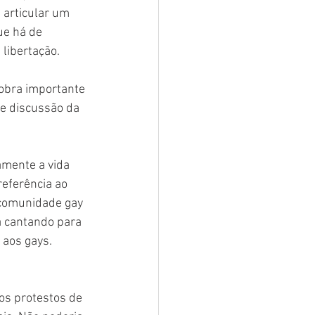
articular um 
e há de 
libertação.
obra importante 
 e discussão da 
amente a vida 
eferência ao 
 comunidade gay 
 cantando para 
 aos gays.
 os protestos de 