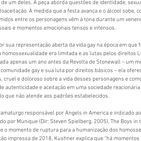
o de um deles. A peça aborda questões de identidade, sexua
oaceitação. À medida que a festa avança e o álcool sobe, co
midos entre os personagens vêm à tona durante um veneno
ssoais e momentos emocionais tensos e intensos.
or sua representação aberta da vida gay na época em que foi
 homossexualidade era limitada e as lutas pelos direitos 
zada apenas um ano antes da Revolta de Stonewall – um 
 comunidade gay e sua luta por direitos básicos – ela ofere
s, cruel e doloroso sobre a vida desses personagens e como
 autenticidade e aceitação em uma sociedade reacionária e
lo que não atende aos padrões estabelecidos.
ramaturgo responsável por Angels in America e indicado ao
do por Munique (Dir: Steven Spielberg, 2005), The Boys in 
te o momento de ruptura para a humanização dos homosse
ição impressa de 2018, Kushner explica que “há momentos