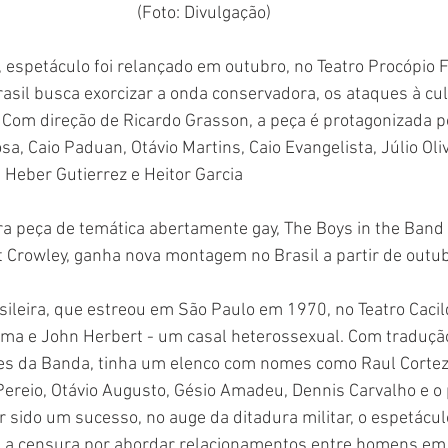
(Foto: Divulgação)
 espetáculo foi relançado em outubro, no Teatro Procópio F
il busca exorcizar a onda conservadora, os ataques à cult
Com direção de Ricardo Grasson, a peça é protagonizada p
sa, Caio Paduan, Otávio Martins, Caio Evangelista, Júlio Oli
, Heber Gutierrez e Heitor Garcia
a peça de temática abertamente gay, The Boys in the Band 
 Crowley, ganha nova montagem no Brasil a partir de outub
sileira, que estreou em São Paulo em 1970, no Teatro Cacild
ma e John Herbert - um casal heterossexual. Com tradução
s da Banda, tinha um elenco com nomes como Raul Cortez
ereio, Otávio Augusto, Gésio Amadeu, Dennis Carvalho e o 
r sido um sucesso, no auge da ditadura militar, o espetácul
 e a censura por abordar relacionamentos entre homens em