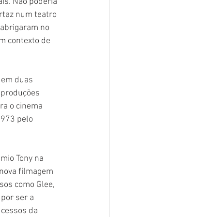
is. Não poderia 
rtaz num teatro 
 abrigaram no 
m contexto de 
a em duas 
 produções 
ra o cinema 
1973 pelo 
mio Tony na 
 nova filmagem 
sos como Glee, 
por ser a 
ucessos da 