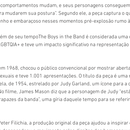
 comportamentos mudam, e seus personagens conseguem 
 mudarem sua postura”. Segundo ele, a peça captura o qu
anho e embaraçoso nesses momentos pré-explosão rumo à 
lém de seu tempoThe Boys in the Band é considerada uma 
 LGBTQIA+ e teve um impacto significativo na representação
em 1968, chocou o público convencional por mostrar abert
xuais e teve 1.001 apresentações. O título da peça é uma r
ela, de 1954, estrelado por Judy Garland, um ícone para a
No filme, James Mason diz que a personagem de Judy “está
apazes da banda”, uma gíria daquele tempo para se referir
 Peter Filichia, a produção original da peça ajudou a inspirar