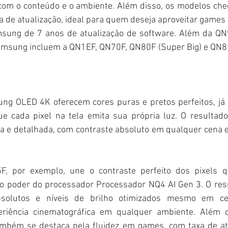
com o conteúdo e o ambiente. Além disso, os modelos ch
 de atualização, ideal para quem deseja aproveitar games 
ung de 7 anos de atualização de software. Além da QN9
msung incluem a QN1EF, QN70F, QN80F (Super Big) e QN8
g OLED 4K oferecem cores puras e pretos perfeitos, já q
e cada pixel na tela emita sua própria luz. O resultad
a e detalhada, com contraste absoluto em qualquer cena e 
 por exemplo, une o contraste perfeito dos pixels q
o poder do processador Processador NQ4 AI Gen 3. O resu
absolutos e níveis de brilho otimizados mesmo em ce
riência cinematográfica em qualquer ambiente. Além d
mbém se destaca pela fluidez em games, com taxa de atu