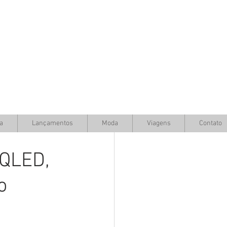
a
Lançamentos
Moda
Viagens
Contato
 QLED,
o