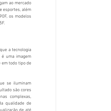
egam ao mercado 
e esportes, além 
0F, os modelos 
5F.
ue a tecnologia 
o é uma imagem 
em todo tipo de 
ue se iluminam 
ltado são cores 
nas complexas, 
a qualidade de 
alização de até 