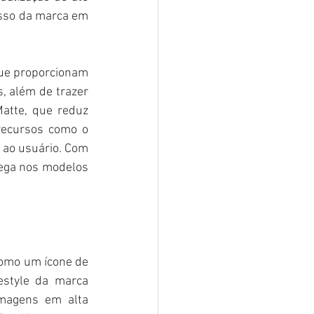
sso da marca em 
ue proporcionam 
 além de trazer 
atte, que reduz 
ecursos como o 
ao usuário. Com 
ega nos modelos 
omo um ícone de 
estyle da marca 
magens em alta 