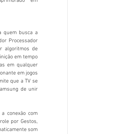
primorado em 
a quem busca a 
or Processador 
 algoritmos de 
efinição em tempo 
vas em qualquer 
ionante em jogos 
ite que a TV se 
Samsung de unir 
e a conexão com 
ole por Gestos, 
maticamente som 