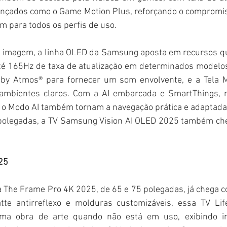
ançados como o Game Motion Plus, reforçando o compromi
m para todos os perfis de uso.
e imagem, a linha OLED da Samsung aposta em recursos q
até 165Hz de taxa de atualização em determinados modelos,
lby Atmos® para fornecer um som envolvente, e a Tela M
mbientes claros. Com a AI embarcada e SmartThings, r
e o Modo AI também tornam a navegação prática e adaptada 
 polegadas, a TV Samsung Vision AI OLED 2025 também ch
25
a The Frame Pro 4K 2025, de 65 e 75 polegadas, já chega c
tte antirreflexo e molduras customizáveis, essa TV Lif
ma obra de arte quando não está em uso, exibindo i