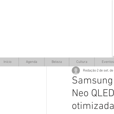
Início
Agenda
Beleza
Cultura
Eventos
Redação
2 de set. de
Samsung 
Neo QLED
otimizada