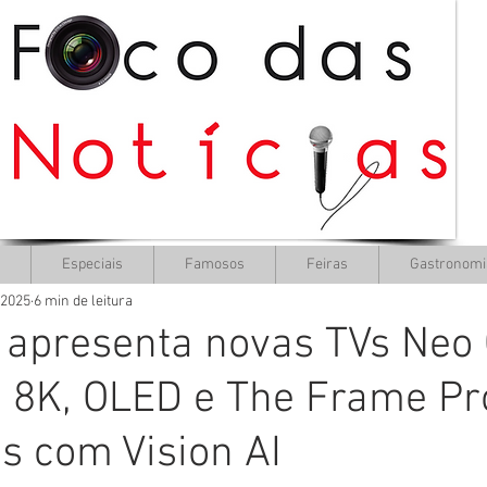
Especiais
Famosos
Feiras
Gastronomi
 2025
6 min de leitura
apresenta novas TVs Neo
 8K, OLED e The Frame Pr
s com Vision AI