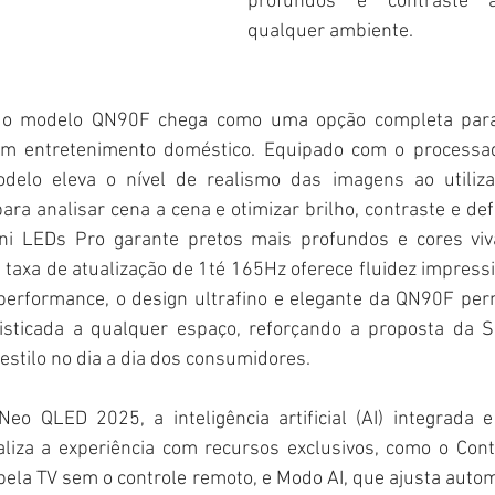
profundos e contraste a
qualquer ambiente.
, o modelo QN90F chega como uma opção completa par
em entretenimento doméstico. Equipado com o processad
elo eleva o nível de realismo das imagens ao utilizar
l para analisar cena a cena e otimizar brilho, contraste e d
Mini LEDs Pro garante pretos mais profundos e cores vi
taxa de atualização de 1té 165Hz oferece fluidez impress
performance, o design ultrafino e elegante da QN90F perm
fisticada a qualquer espaço, reforçando a proposta da 
 estilo no dia a dia dos consumidores.
o QLED 2025, a inteligência artificial (AI) integrada 
liza a experiência com recursos exclusivos, como o Contr
pela TV sem o controle remoto, e Modo AI, que ajusta auto