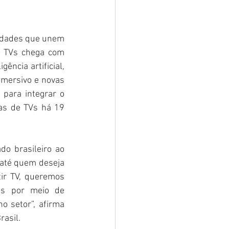
idades que unem 
e TVs chega com 
ência artificial, 
mersivo e novas 
para integrar o 
as de TVs há 19 
o brasileiro ao 
até quem deseja 
r TV, queremos 
as por meio de 
 setor”, afirma 
rasil.