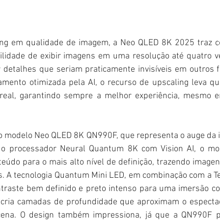
ng em qualidade de imagem, a Neo QLED 8K 2025 traz com
bilidade de exibir imagens em uma resolução até quatro ve
 detalhes que seriam praticamente invisíveis em outros f
mento otimizada pela AI, o recurso de upscaling leva qu
real, garantindo sempre a melhor experiência, mesmo e
o modelo Neo QLED 8K QN990F, que representa o auge da i
o processador Neural Quantum 8K com Vision AI, o mod
teúdo para o mais alto nível de definição, trazendo image
s. A tecnologia Quantum Mini LED, em combinação com a Tel
ntraste bem definido e preto intenso para uma imersão co
 cria camadas de profundidade que aproximam o espectad
cena. O design também impressiona, já que a QN990F p