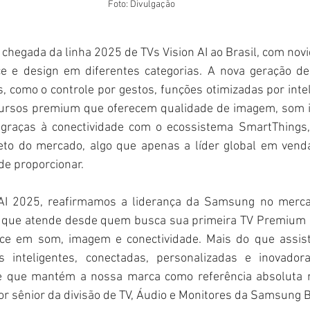
Foto: Divulgação
chegada da linha 2025 de TVs Vision AI ao Brasil, com nov
ce e design em diferentes categorias. A nova geração d
, como o controle por gestos, funções otimizadas por intelig
cursos premium que oferecem qualidade de imagem, som i
graças à conectividade com o ecossistema SmartThings, 
eto do mercado, algo que apenas a líder global em vend
de proporcionar.
 AI 2025, reafirmamos a liderança da Samsung no mercad
o que atende desde quem busca sua primeira TV Premium 
e em som, imagem e conectividade. Mais do que assisti
as inteligentes, conectadas, personalizadas e inovador
e que mantém a nossa marca como referência absoluta no
tor sênior da divisão de TV, Áudio e Monitores da Samsung B