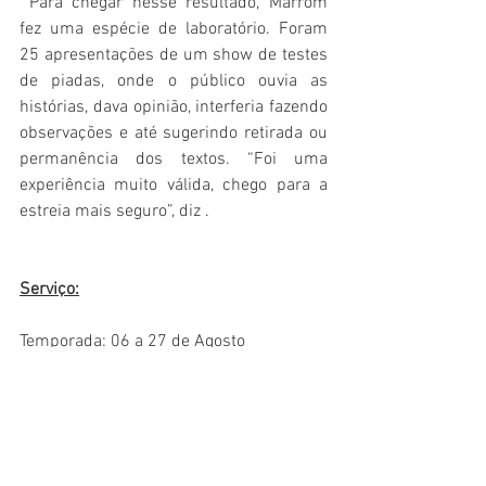
 Para chegar nesse resultado, Marrom 
fez uma espécie de laboratório. Foram 
25 apresentações de um show de testes 
de piadas, onde o público ouvia as 
histórias, dava opinião, interferia fazendo 
observações e até sugerindo retirada ou 
permanência dos textos. “Foi uma 
experiência muito válida, chego para a 
estreia mais seguro”, diz .
Serviço:
Temporada: 06 a 27 de Agosto
 Horários: Sábados às 21h30
 Local: 
Teatro Renaissance
Endereço: Alameda Santos, 2233 - 
Cerqueira César
 Ingressos: A partir de R$ 35,00 