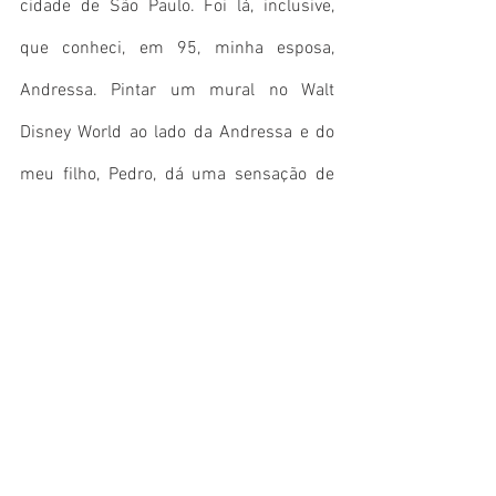
cidade de São Paulo. Foi lá, inclusive, 
que conheci, em 95, minha esposa, 
Andressa. Pintar um mural no Walt 
Disney World ao lado da Andressa e do 
meu filho, Pedro, dá uma sensação de 
coerência, de trabalho e de realização 
não apenas pessoal, mas da minha 
família e os amigos que há tantos anos 
acreditam no meu trabalho e torcem por 
mim.”
Disney Springs Art Walk: A Canvas of 