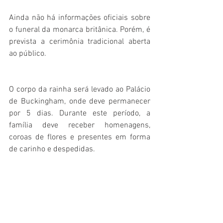
Ainda não há informações oficiais sobre 
o funeral da monarca britânica. Porém, é 
prevista a cerimônia tradicional aberta 
ao público.
O corpo da rainha será levado ao Palácio 
de Buckingham, onde deve permanecer 
por 5 dias. Durante este período, a 
família deve receber homenagens, 
coroas de flores e presentes em forma 
de carinho e despedidas. 
Logo após a partida de Elizabeth II, foi 
anunciado um luto nacional que terá a 
duração de 10 dias. Neste período, o 
governo não faz nenhum anúncio - a não 