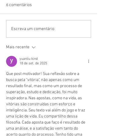
6 comentários
Ariana Grande lança seu
Dennis e Kevin O 
Escreva um comentário
oitavo álbum de estúdio,
lançam álbum co
“petal”
"EU E KEVIN, DEN
Mais recente
yuanliu kind
18 de set. de 2025
Que post motivador! Sua reflexão sobre a 
busca pela "vitória", não apenas como um 
resultado final, mas como um processo de 
superação, estudo e dedicação, foi muito 
inspiradora. Nas apostas, como na vida, as 
vitórias são construídas com esforço e 
inteligência. Seu texto vai além do jogo e traz 
uma lição de vida. Eu compartilho dessa 
filosofia. Cada aposta que faço é resultado de 
uma análise, e a satisfação vem tanto do 
acerto quanto do processo. Tenho tido uma 