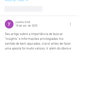
Mostrar mais
Curtir
Responder
yuanliu kind
18 de set. de 2025
Seu artigo sobre a importância de buscar 
"insights" e informações privilegiadas (no 
sentido de bem apuradas, claro) antes de fazer 
uma aposta foi muito valioso. Ir além do óbvio e 
entender o contexto de um jogo é o que pode 
dar ao apostador uma vantagem. Você deu 
ótimas dicas de onde procurar essas 
informações. Eu sou um grande defensor da 
análise aprofundada. Passo um bom tempo 
lendo notícias e estatísticas antes de decidir. 
Tenho utilizado uma plataforma que me 
parece…
Mostrar mais
Curtir
Responder