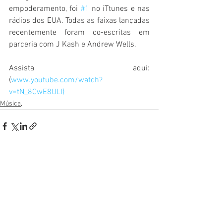
empoderamento, foi 
#1
 no iTtunes e nas 
rádios dos EUA. Todas as faixas lançadas 
recentemente foram co-escritas em 
parceria com J Kash e Andrew Wells.
Assista aqui:  
(
www.youtube.com/watch?
v=tN_8CwE8ULI)
Música,
Ver tudo
Posts recentes