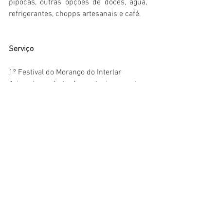
pipocas, outras opções de doces, água, 
refrigerantes, chopps artesanais e café.
Serviço
1º Festival do Morango do Interlar 
Aricanduva - Entrada e estacionamento 
gratuitos
Data: 15 a 18/12 (quinta-feira a 
domingo a terça)
Horário: das 10h às 22h
Local: Interlar Aricanduva (junto ao 
Shopping Aricanduva)
Endereço: Avenida Aricanduva, 5.555
Informações: (11) 3444-2000
Gastronomia