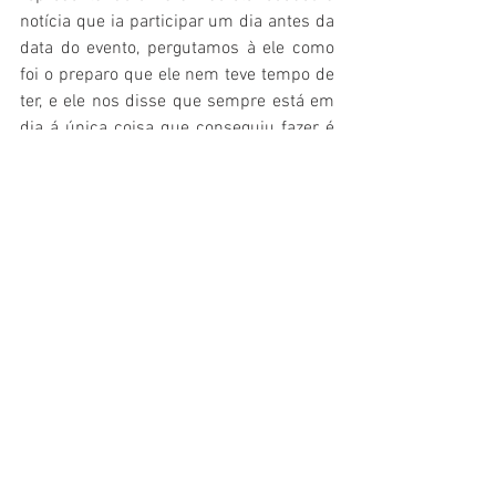
notícia que ia participar um dia antes da 
data do evento, pergutamos à ele como 
foi o preparo que ele nem teve tempo de 
ter, e ele nos disse que sempre está em 
dia á única coisa que conseguiu fazer é 
dar uma “lapidada”, ao ser perguntado 
sobre como estava para prestes a subir 
no palco,  “o nervosismo está a milhão, 
mas só de estar participando já é 
maravilhoso, foram 2.300 inscritos, 
selecionaram 90 homens, depois foram 
os top 15 e só de estar dentro desses 15 
já esta valendo a pena, e não tem 
problema se não for desta vez, e já estou 
muito agradecido! Nos revelou Leonardo.  