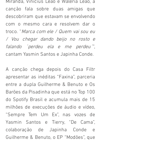
Miranda, Vinicius Leão e Waléria Leão, a 
canção fala sobre duas amigas que 
descobriram que estavam se envolvendo 
com o mesmo cara e resolvem dar o 
troco. “
Marca com ele / Quem vai sou eu 
/ Vou chegar dando beijo no rosto e 
falando ´perdeu ela e me perdeu´
”, 
cantam Yasmin Santos e Japinha Conde.
A canção chega depois do Casa Filtr 
apresentar as inéditas “Faxina”, parceria 
entre a dupla Guilherme & Benuto e Os 
Barões da Pisadinha que está no Top 100 
do Spotify Brasil e acumula mais de 15 
milhões de execuções de áudio e vídeo, 
“Sempre Tem Um Ex”, nas vozes de 
Yasmin Santos e Tierry, “De Cama”, 
colaboração de Japinha Conde e 
Guilherme & Benuto, o EP “Modões”, que 