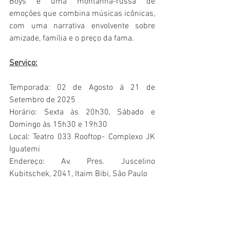
Boys é uma montanha-russa de 
emoções que combina músicas icônicas, 
com uma narrativa envolvente sobre 
amizade, família e o preço da fama.
Serviço:
Temporada: 02 de Agosto á 21 de 
Setembro de 2025
Horário: Sexta às 20h30, Sábado e 
Domingo às 15h30 e 19h30
Local: Teatro 033 Rooftop- Complexo JK 
Iguatemi
Endereço: Av. Pres. Juscelino 
Kubitschek, 2041, Itaim Bibi, São Paulo
Ingressos: A partir de R$ 25,00
Funcionamento da bilheteria: Todos os 
dias das 12h às 18h.
Duração: 150 min, com intervalo de 15 