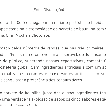
(Foto: Divulgação)
 da The Coffee chega para ampliar o portfólio de bebidas
appé combina a cremosidade do sorvete de baunilha com o 
ha, Chai, Mocha e Chocolate.
irmado pelos números de vendas que nas três primeiras 
ades. “Esses números revelam a assertividade do lançamen
 do público, superando nossas expectativas”, comenta Ca
 cafeteria global. Sem ingredientes artificiais e com um so
romatizantes, corantes e conservantes artificiais em su
e conquistar a preferência dos consumidores.
o sorvete de baunilha, junto dos outros ingredientes tor
é uma verdadeira explosão de sabor, os cinco sabores estão 
ferente!” conta Carlos.