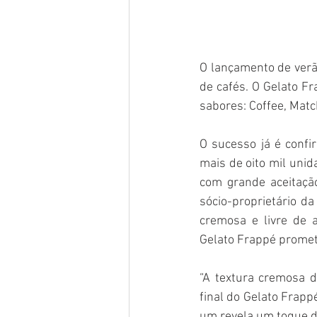
O lançamento de verão
de cafés. O Gelato Fr
sabores: Coffee, Matc
O sucesso já é conf
mais de oito mil unid
com grande aceitação
sócio-proprietário da
cremosa e livre de a
Gelato Frappé promet
“A textura cremosa d
final do Gelato Frapp
um revela um toque di