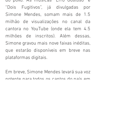
do povo. As músicas “Erro Gostoso” e 
“Dois Fugitivos”, já divulgadas por 
Simone Mendes, somam mais de 1.5 
milhão de visualizações no canal da 
cantora no YouTube (onde ela tem 4.5 
milhões de inscritos). Além dessas, 
Simone gravou mais nove faixas inéditas, 
que estarão disponíveis em breve nas 
plataformas digitais.
Em breve, Simone Mendes levará sua voz 
potente para todos os cantos do país em 
uma grande turnê com a mesma equipe 
que acompanhou a dupla Simone & 
Simaria nos últimos anos. Ela ainda 
manteve a parceria com a RSS 
Produções Artísticas, do empresário 
Roberto Costa, responsável pela agenda 
e a carreira da cantora, agora em fase 