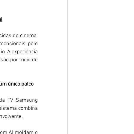
al
idas do cinema. 
ensionais pelo 
. A experiência 
são por meio de 
um único palco
 da TV Samsung 
sistema combina 
nvolvente.
com AI moldam o 