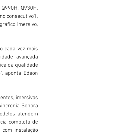
 Q990H, Q930H, 
o consecutivo1, 
fico imersivo, 
o cada vez mais 
idade avançada 
ca da qualidade 
, aponta Edson 
entes, imersivas 
incronia Sonora 
odelos atendem 
ia completa de 
com instalação 