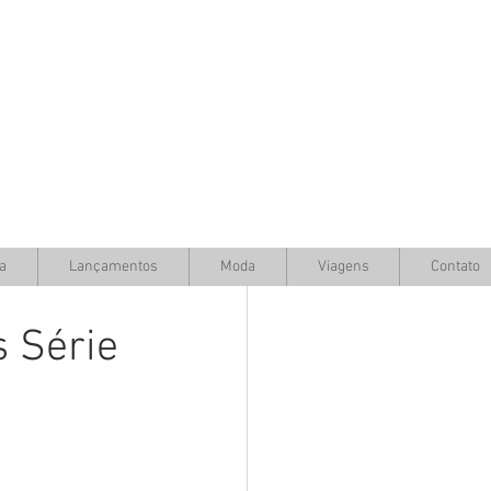
a
Lançamentos
Moda
Viagens
Contato
 Série