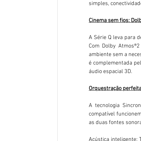
simples, conectivida
Cinema sem fios: Dol
A Série Q leva para 
Com Dolby Atmos®2 s
ambiente sem a neces
é complementada pela
áudio espacial 3D.
Orquestração perfeit
A tecnologia Sincro
compatível funcionem
as duas fontes sonora
Acústica inteligente