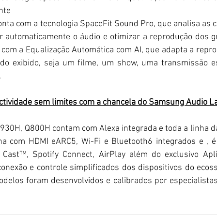
nte
conta com a tecnologia SpaceFit Sound Pro, que analisa as ca
r automaticamente o áudio e otimizar a reprodução dos gr
 com a Equalização Automática com AI, que adapta a repro
do exibido, seja um filme, um show, uma transmissão es
.
nectividade sem limites com a chancela do Samsung Audio L
30H, Q800H contam com Alexa integrada e toda a linha da 
na com HDMI eARC5, Wi-Fi e Bluetooth6 integrados e , é
 Cast™, Spotify Connect, AirPlay além do exclusivo Apl
onexão e controle simplificados dos dispositivos do ecoss
elos foram desenvolvidos e calibrados por especialistas