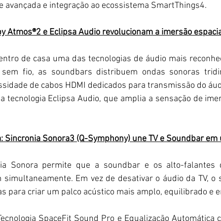
de avançada e integração ao ecossistema SmartThings4.
by Atmos®2 e Eclipsa Audio revolucionam a imersão espaci
dentro de casa uma das tecnologias de áudio mais reconhec
em fio, as soundbars distribuem ondas sonoras tridim
sidade de cabos HDMI dedicados para transmissão do áudio
 tecnologia Eclipsa Audio, que amplia a sensação de imer
a: Sincronia Sonora3 (Q-Symphony) une TV e Soundbar em 
nia Sonora permite que a soundbar e os alto-falantes
 simultaneamente. Em vez de desativar o áudio da TV, o 
s para criar um palco acústico mais amplo, equilibrado e e
: Tecnologia SpaceFit Sound Pro e Equalização Automática 