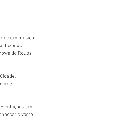
a que um músico 
os fazendo 
shows do Roupa 
Cidade, 
 nome 
resentações um 
onhecer o vasto 