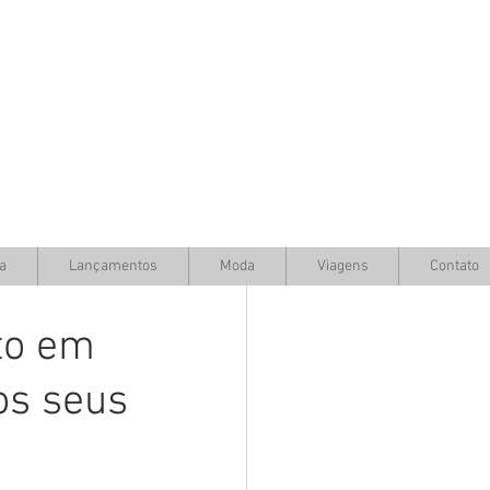
a
Lançamentos
Moda
Viagens
Contato
to em
os seus