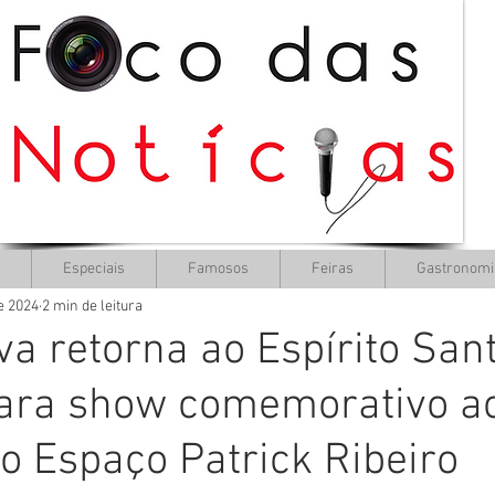
Especiais
Famosos
Feiras
Gastronomi
de 2024
2 min de leitura
a retorna ao Espírito San
para show comemorativo a
o Espaço Patrick Ribeiro