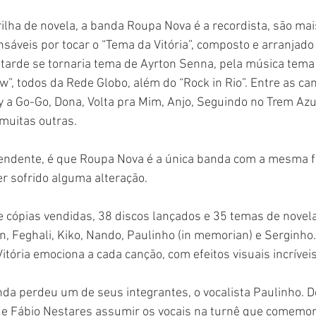
ilha de novela, a banda Roupa Nova é a recordista, são mais
áveis por tocar o “Tema da Vitória”, composto e arranjado
tarde se tornaria tema de Ayrton Senna, pela música tema
w”, todos da Rede Globo, além do “Rock in Rio”. Entre as ca
a Go-Go, Dona, Volta pra Mim, Anjo, Seguindo no Trem Azul
 muitas outras.
endente, é que Roupa Nova é a única banda com a mesma 
er sofrido alguma alteração.
e cópias vendidas, 38 discos lançados e 35 temas de novel
on, Feghali, Kiko, Nando, Paulinho (in memorian) e Serginho
ória emociona a cada canção, com efeitos visuais incríveis
da perdeu um de seus integrantes, o vocalista Paulinho. De
 de Fábio Nestares assumir os vocais na turnê que comemor