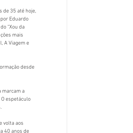
 de 35 até hoje, 
 por Eduardo 
 do “Xou da 
nções mais 
, A Viagem e 
formação desde 
a marcam a 
. O espetáculo 
.
 volta aos 
a 40 anos de 