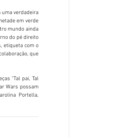
 uma verdadeira 
metade em verde 
tro mundo ainda 
no do pé direito 
, etiqueta com o 
olaboração, que 
s “Tal pai, Tal 
Star Wars possam 
olina Portella, 