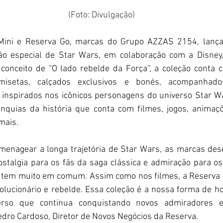
(Foto: Divulgação)
Mini e Reserva Go, marcas do Grupo AZZAS 2154, lança
o especial de Star Wars, em colaboração com a Disney, 
 conceito de “O lado rebelde da Força”, a coleção conta 
misetas, calçados exclusivos e bonés, acompanhados
 inspirados nos icônicos personagens do universo Star Wa
quias da história que conta com filmes, jogos, animaçõe
mais. 
menagear a longa trajetória de Star Wars, as marcas de
stalgia para os fãs da saga clássica e admiração para os
a tem muito em comum. Assim como nos filmes, a Reserva
lucionário e rebelde. Essa coleção é a nossa forma de ho
verso que continua conquistando novos admiradores e
dro Cardoso, Diretor de Novos Negócios da Reserva. 