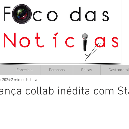
Especiais
Famosos
Feiras
Gastronomi
de 2024
2 min de leitura
ança collab inédita com St