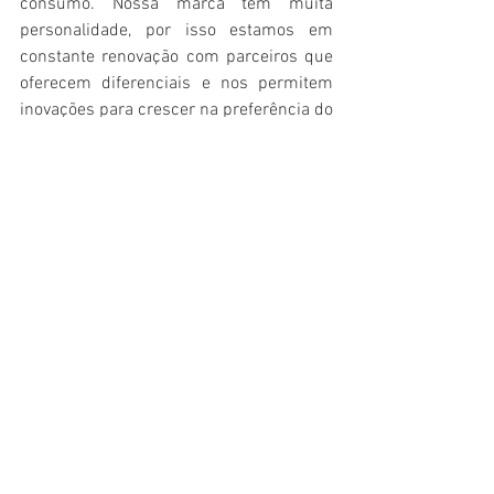
consumo. Nossa marca tem muita 
personalidade, por isso estamos em 
constante renovação com parceiros que 
oferecem diferenciais e nos permitem 
inovações para crescer na preferência do 
consumidor brasileiro”, afirma Bruna.
Gastronomia
Ver tudo
Posts recentes