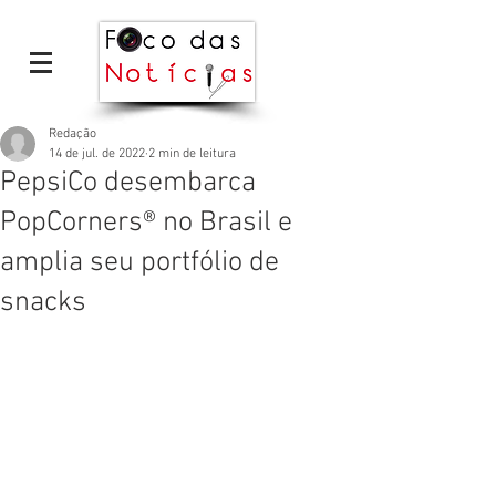
Redação
14 de jul. de 2022
2 min de leitura
PepsiCo desembarca
PopCorners® no Brasil e
amplia seu portfólio de
snacks