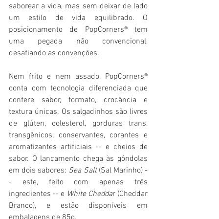
saborear a vida, mas sem deixar de lado 
um estilo de vida equilibrado. O 
posicionamento de PopCorners® tem 
uma pegada não convencional, 
desafiando as convenções.
Nem frito e nem assado, PopCorners® 
conta com tecnologia diferenciada que 
confere sabor, formato, crocância e 
textura únicas. Os salgadinhos são livres 
de glúten, colesterol, gorduras trans, 
transgênicos, conservantes, corantes e 
aromatizantes artificiais -- e cheios de 
sabor. O lançamento chega às gôndolas 
em dois sabores: 
Sea Salt 
(Sal Marinho) -
- este, feito com apenas três 
ingredientes -- e 
White Chedda
r (Cheddar 
Branco), e estão disponíveis em 
embalagens de 85g.