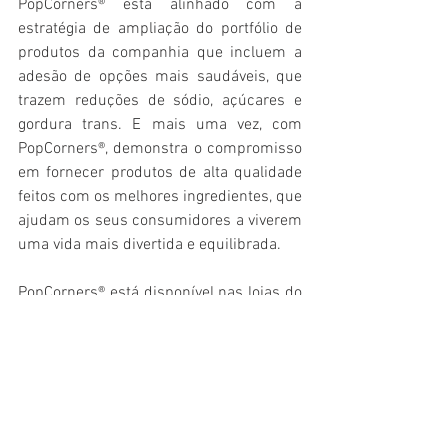
PopCorners® está alinhado com a 
estratégia de ampliação do portfólio de 
produtos da companhia que incluem a 
adesão de opções mais saudáveis, que 
trazem reduções de sódio, açúcares e 
gordura trans. E mais uma vez, com 
PopCorners®, demonstra o compromisso 
em fornecer produtos de alta qualidade 
feitos com os melhores ingredientes, que 
ajudam os seus consumidores a viverem 
uma vida mais divertida e equilibrada.
PopCorners® está disponível nas lojas do 
Pão de Açúcar e Carrefour, de todo o 
estado de São Paulo, com preço sugerido 
de R＄8,49. Para mais informações, 
acesse as redes sociais da marca.
Gastronomia