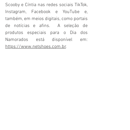
Scooby e Cíntia nas redes sociais TikTok, 
Instagram, Facebook e YouTube e, 
também, em meios digitais, como portais 
de notícias e afins.  A seleção de 
produtos especiais para o Dia dos 
Namorados está disponível em: 
https://www.netshoes.com.br
.
Assista a campanha abaixo: 
https://youtu.be/R3KtqkqS9O0
Famosos