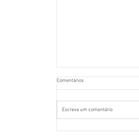
Comentários
Escreva um comentário
Data de inauguração do The
Magic of Disney Animation é