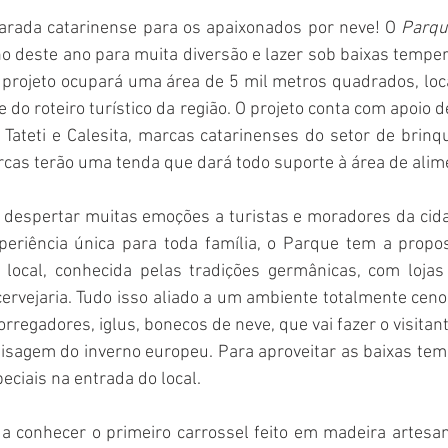
rada catarinense para os apaixonados por neve! O 
Parqu
o deste ano para muita diversão e lazer sob baixas temper
 projeto ocupará uma área de 5 mil metros quadrados, loca
e do roteiro turístico da região. O projeto conta com apoio 
 Tateti e Calesita, marcas catarinenses do setor de brinq
as terão uma tenda que dará todo suporte à área de alime
 despertar muitas emoções a turistas e moradores da cid
eriência única para toda família, o Parque tem a propos
 local, conhecida pelas tradições germânicas, com lojas 
cervejaria. Tudo isso aliado a um ambiente totalmente cen
rregadores, iglus, bonecos de neve, que vai fazer o visitant
isagem do inverno europeu. Para aproveitar as baixas temp
eciais na entrada do local.
a conhecer o primeiro carrossel feito em madeira artesan