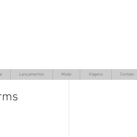
a
Lançamentos
Moda
Viagens
Contato
arms