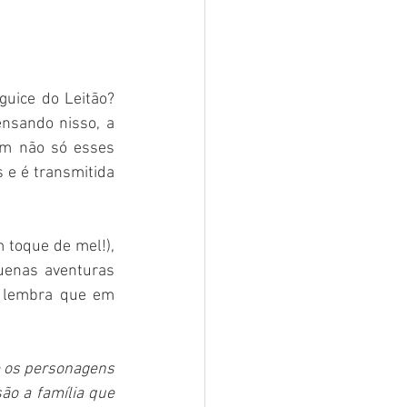
ice do Leitão? 
nsando nisso, a 
m não só esses 
e é transmitida 
toque de mel!), 
enas aventuras 
 lembra que em 
e os personagens 
o a família que 