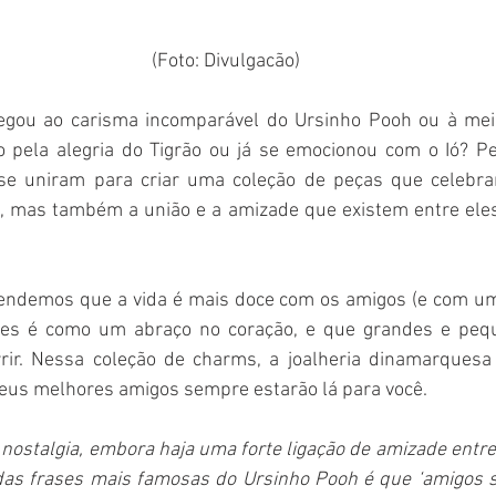
(Foto: Divulgacão)
gou ao carisma incomparável do Ursinho Pooh ou à meigu
do pela alegria do Tigrão ou já se emocionou com o Ió? Pe
se uniram para criar uma coleção de peças que celebra
, mas também a união e a amizade que existem entre eles 
ndemos que a vida é mais doce com os amigos (e com um 
les é como um abraço no coração, e que grandes e pequ
rir. Nessa coleção de charms, a joalheria dinamarquesa
us melhores amigos sempre estarão lá para você.
nostalgia, embora haja uma forte ligação de amizade entr
das frases mais famosas do Ursinho Pooh é que ‘amigos sã