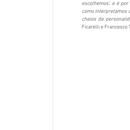
escolhemos’, e é po
como interpretamos o
cheios de personali
Ficarelli e Francesco 