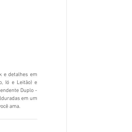
k e detalhes em 
 Ió e Leitão) e 
endente Duplo - 
olduradas em um 
você ama.