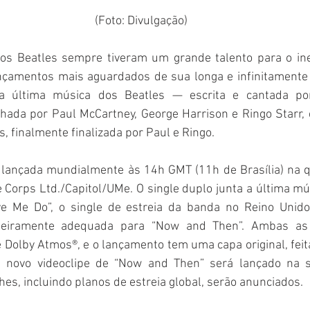
(Foto: Divulgação)
os Beatles
sempre tiveram um grande talento para o ine
çamentos mais aguardados de sua longa e infinitamente ag
 última música dos Beatles — escrita e cantada por
hada por Paul McCartney, George Harrison e Ringo Starr, 
, finalmente finalizada por Paul e Ringo.
lançada mundialmente às 14h GMT (11h de Brasília) na qui
Corps Ltd./Capitol/UMe. O single duplo junta a última mú
ve Me Do”, o single de estreia da banda no Reino Unid
adeiramente adequada para “Now and Then”. Ambas as
 Dolby Atmos®, e o lançamento tem uma capa original, feit
O novo videoclipe de “Now and Then” será lançado na se
es, incluindo planos de estreia global, serão anunciados.