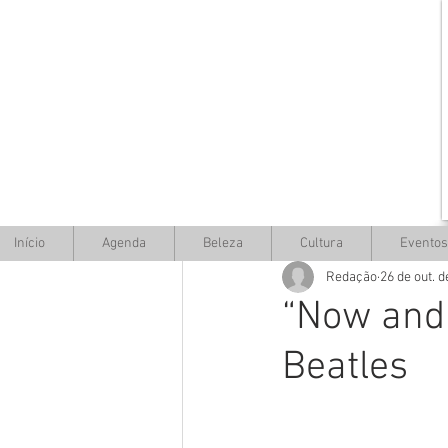
Início
Agenda
Beleza
Cultura
Eventos
Redação
26 de out. 
“Now and 
Beatles