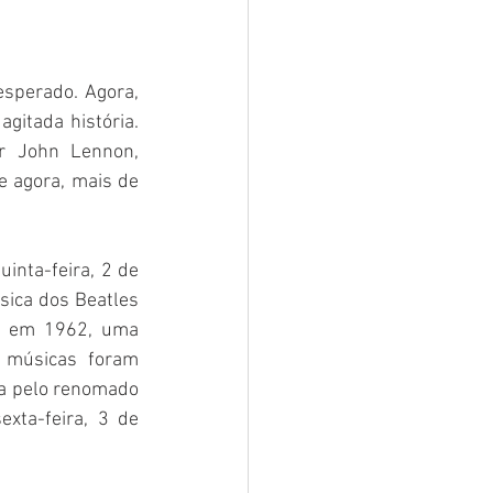
sperado. Agora, 
itada história. 
 John Lennon, 
e agora, mais de 
nta-feira, 2 de 
sica dos Beatles 
o em 1962, uma 
 músicas foram 
a pelo renomado 
xta-feira, 3 de 