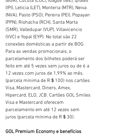
(BGA), Cúcuta (CUC), Ibagué (IBE), Ipiales 
(IPI), Leticia (LET), Monteria (MTR), Neiva 
(NVA), Pasto (PSO), Pereira (PEI), Popayan 
(PPN), Riohacha (RCH), Santa Marta 
(SMR), Valledupar (VUP), Villavicencio 
(VVC) e Yopal (EYP). No total são 22 
conexões domésticas a partir de BOG.
Para as vendas promocionais, o 
parcelamento dos bilhetes poderá ser 
feito em até 5 vezes sem juros ou de 6 a 
12 vezes com juros de 1,99% ao mês. 
(parcela mínima de R＄100) nos cartões 
Visa, Mastercard, Diners, Amex, 
Hipercard, ELO, JCB. Cartões GOL Smiles 
Visa e Mastercard oferecem 
parcelamento em até 12 vezes sem 
juros (parcela mínima de R＄30).
GOL Premium Economy e benefícios