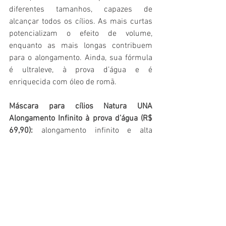
diferentes tamanhos, capazes de 
alcançar todos os cílios. As mais curtas 
potencializam o efeito de volume, 
enquanto as mais longas contribuem 
para o alongamento. Ainda, sua fórmula 
é ultraleve, à prova d’água e é 
enriquecida com óleo de romã.
Máscara para cílios Natura UNA 
Alongamento Infinito à prova d’água (R$ 
69,90): 
alongamento infinito e alta 
definição. Sua fórmula ultrapigmentada, 
ultraleve e à prova d’água, promove cílios 
até 200% mais alongados sem formar 
grumos ou prejudicar os cílios na 
remoção do produto. Ainda, auxilia na 
hidratação dos cílios durante o uso, 
graças ao enriquecimento com óleo de 