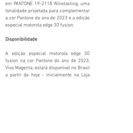
em PANTONE 19-2118 Winetasting, uma 
tonalidade projetada para complementar 
a cor Pantone do ano de 2023 e a edição 
especial motorola edge 30 fusion.
Disponibilidade
A edição especial motorola edge 30 
fusion na cor Pantone do ano de 2023, 
Viva Magenta, estará disponível no Brasil 
a partir de hoje - inicialmente na Loja 
Online Motorola (
www.motorola.com.br
), 
com preço sugerido de R$ 4.999 e 10% 
de desconto na compra à vista.
O aparelho possui duas atualizações de 
sistema operacional e três anos de 
atualizações de segurança, além de Dois 
anos de garantia. O  motorola edge 30 