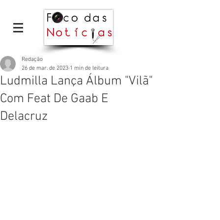
Redação
26 de mar. de 2023
1 min de leitura
Ludmilla Lança Álbum "Vilã"
Com Feat De Gaab E
Delacruz