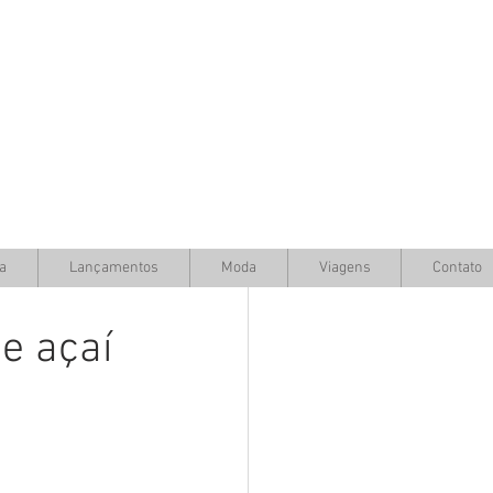
a
Lançamentos
Moda
Viagens
Contato
e açaí