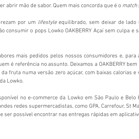
r abrir mão de sabor. Quem mais concorda que é o 
match
prezam por um 
lifestyle
 equilibrado, sem deixar de lado 
rão consumir o pops Lowko OAKBERRY Açaí sem culpa e s
sabores mais pedidos pelos nossos consumidores e, para a
em é referência no assunto. Deixamos a OAKBERRY bem L
 da fruta numa versão zero açúcar, com baixas calorias e v
 da Lowko.
isponível no e-commerce da Lowko em São Paulo e Belo H
des redes supermercadistas, como GPA, Carrefour, St Mar
 de ser possível encontrar nas entregas rápidas em aplicativ