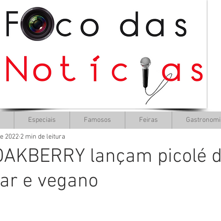
Especiais
Famosos
Feiras
Gastronomi
de 2022
2 min de leitura
OAKBERRY lançam picolé d
ar e vegano