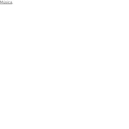
Música,
Música
Ver tudo
Posts recentes