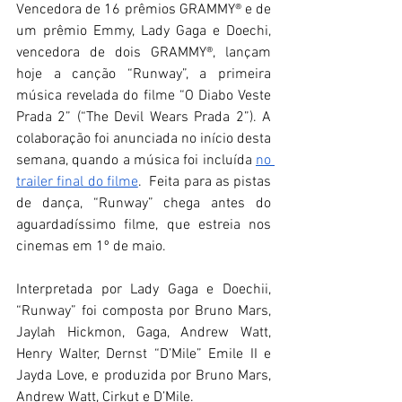
Vencedora de 16 prêmios GRAMMY® e de 
um prêmio Emmy, Lady Gaga e Doechi, 
vencedora de dois GRAMMY®, lançam 
hoje a canção “Runway”, a primeira 
música revelada do filme “O Diabo Veste 
Prada 2” (“The Devil Wears Prada 2”). A 
colaboração foi anunciada no início desta 
semana, quando a música foi incluída 
no 
trailer final do filme
.  Feita para as pistas 
de dança, “Runway” chega antes do 
aguardadíssimo filme, que estreia nos 
cinemas em 1º de maio.  
Interpretada por Lady Gaga e Doechii, 
“Runway” foi composta por Bruno Mars, 
Jaylah Hickmon, Gaga, Andrew Watt, 
Henry Walter, Dernst “D’Mile” Emile II e 
Jayda Love, e produzida por Bruno Mars, 
Andrew Watt, Cirkut e D’Mile.