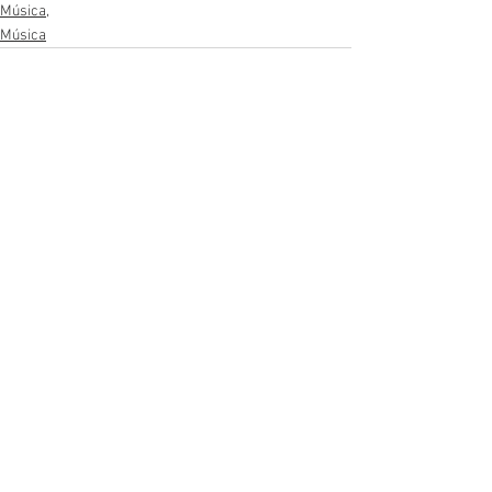
Música,
Música
Ver tudo
Posts recentes