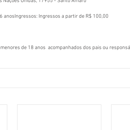
s Nações Unidas, 17955 - Santo Amaro
 16 anosIngressos: Ingressos a partir de R$ 100,00
 - menores de 18 anos  acompanhados dos pais ou responsá