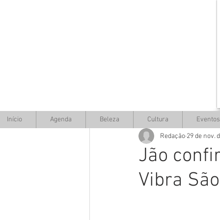
Início
Agenda
Beleza
Cultura
Eventos
Redação
29 de nov. 
Jão confi
Vibra São