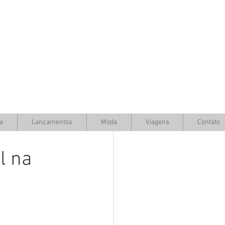
a
Lançamentos
Moda
Viagens
Contato
l na