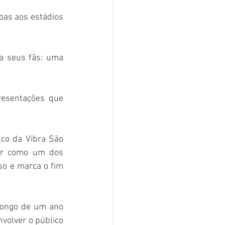
as aos estádios 
 seus fãs: uma 
resentações que 
co da Vibra São 
ar como um dos 
o e marca o fim 
longo de um ano 
volver o público 