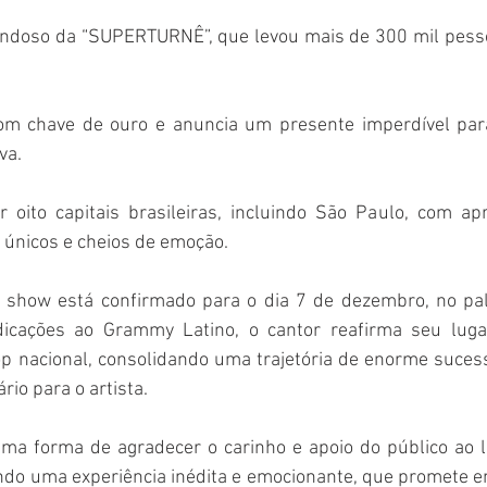
ndoso da “SUPERTURNÊ”, que levou mais de 300 mil pesso
om chave de ouro e anuncia um presente imperdível para
va.
 oito capitais brasileiras, incluindo São Paulo, com ap
nicos e cheios de emoção.
 o show está confirmado para o dia 7 de dezembro, no pal
icações ao Grammy Latino, o cantor reafirma seu lug
 nacional, consolidando uma trajetória de enorme sucess
io para o artista. 
uma forma de agradecer o carinho e apoio do público ao 
ndo uma experiência inédita e emocionante, que promete en