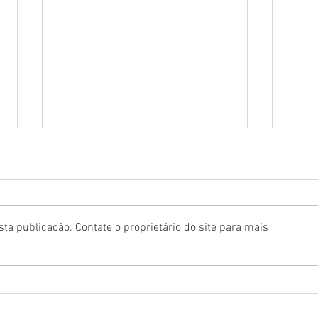
ta publicação. Contate o proprietário do site para mais
Planeta Brasil confirma edição
“Um 
de 2027 para maio e abre
e res
cadastro para Fã Clube
o leg
da J