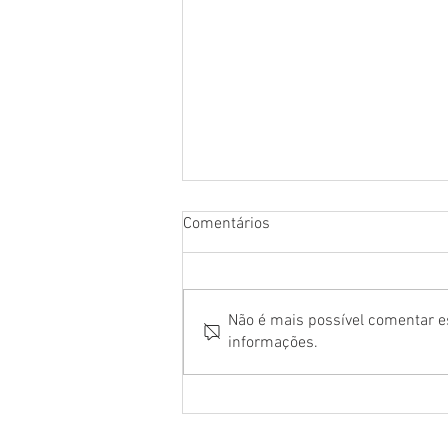
Comentários
Não é mais possível comentar es
informações.
Ludmilla é a primeira atração
confirmada do Camarote Bar
Brahma para o Carnaval 2027