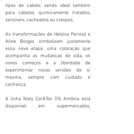
tipos de cabelo, sendo ideal também 
para cabelos quimicamente tratados, 
sensíveis, cacheados ou crespos. 
As transformações de Heloisa Perissé e 
Aline Borges simbolizam justamente 
essa nova etapa: uma coloração que 
acompanha as mudanças de vida, os 
novos começos e a liberdade de 
experimentar novas versões de si 
mesma, sempre com cuidado e 
confiança. 
A linha Niely Cor&Ton 0% Amônia está 
disponível em supermercados, 
farmácias, perfumarias e principais 
redes varejistas de todo o Brasil, além de 
e-commerces parceiros pelo preço 