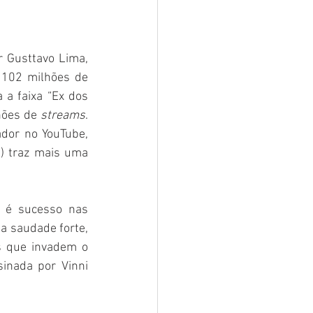
Gusttavo Lima, 
“Buteco Goiânia”, estão conquistando o público e já ultrapassam a marca de 102 milhões de 
a faixa “Ex dos 
hões de 
streams
. 
ador no YouTube, 
) traz mais uma 
 é sucesso nas 
a saudade forte, 
s que invadem o 
inada por Vinni 