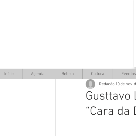
Início
Agenda
Beleza
Cultura
Eventos
Redação
10 de nov. 
Gusttavo 
“Cara da 