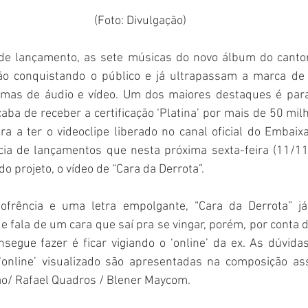
(Foto: Divulgação)
 lançamento, as sete músicas do novo álbum do cantor 
rmas de áudio e vídeo. Um dos maiores destaques é para 
ba de receber a certificação ‘Platina’ por mais de 50 mil
ra a ter o videoclipe liberado no canal oficial do Embaix
ia de lançamentos que nesta próxima sexta-feira (11/11
o projeto, o vídeo de “Cara da Derrota”.
rência e uma letra empolgante, “Cara da Derrota” já
e fala de um cara que saí pra se vingar, porém, por conta d
nsegue fazer é ficar vigiando o ‘online’ da ex. As dúvida
online’ visualizado são apresentadas na composição ass
ão/ Rafael Quadros / Blener Maycom.