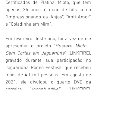
Certificados de Platina, Mioto, que tem 
apenas 25 anos, é dono de hits como 
“Impressionando os Anjos”, “Anti-Amor” 
e “Coladinha em Mim”.
Em fevereiro deste ano, foi a vez de ele 
apresentar o projeto “
Gustavo Mioto - 
Sem Cortes em Jaguariúna
” (LINKFIRE), 
gravado durante sua participação no 
Jaguariúna Rodeo Festival, que recebeu 
mais de 40 mil pessoas. Em agosto de 
2021, ele divulgou o quarto DVD da 
carreira, “
Inconfundível
” (LINKFIRE), 
projeto que contou com a participação 
mais do que especial da saudosa Marília 
Mendonça.
Música
Música,