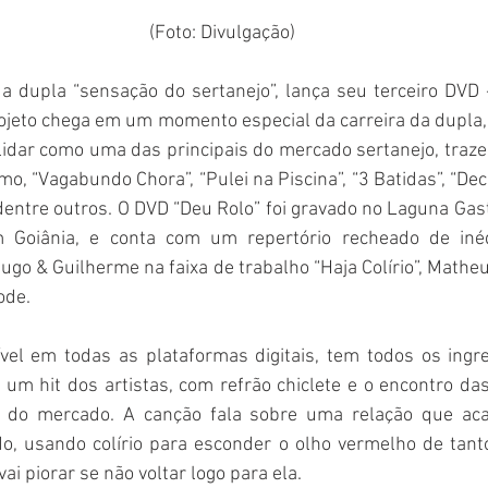
(Foto: Divulgação)
a dupla “sensação do sertanejo”, lança seu terceiro DVD -
rojeto chega em um momento especial da carreira da dupla,
lidar como uma das principais do mercado sertanejo, traz
o, “Vagabundo Chora”, “Pulei na Piscina”, “3 Batidas”, “Decl
 dentre outros. O DVD “Deu Rolo” foi gravado no Laguna Gast
 Goiânia, e conta com um repertório recheado de inéd
ugo & Guilherme na faixa de trabalho “Haja Colírio”, Mathe
ode.
nível em todas as plataformas digitais, tem todos os ingr
m hit dos artistas, com refrão chiclete e o encontro das
 do mercado. A canção fala sobre uma relação que ac
o, usando colírio para esconder o olho vermelho de tanto
vai piorar se não voltar logo para ela.