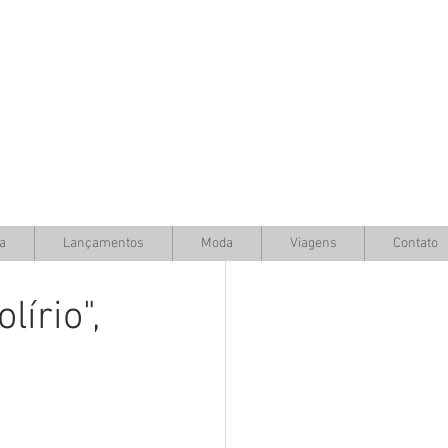
a
Lançamentos
Moda
Viagens
Contato
írio",