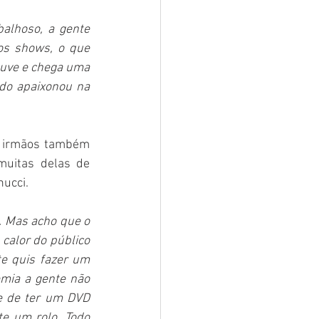
balhoso, a gente 
s shows, o que 
ouve e chega uma 
o apaixonou na 
os irmãos também 
uitas delas de 
nucci.
 Mas acho que o 
calor do público 
e quis fazer um 
ia a gente não 
e de ter um DVD 
e um rolo. Todo 