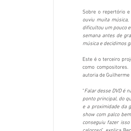
Sobre o repertório e
ouviu muita música,
dificultou um pouco e
semana antes de gra
música e decidimos g
Este é o terceiro pro
como compositores. 
autoria de Guilherme 
“
Falar desse DVD é na
ponto principal, do q
e a proximidade da g
show com palco bem 
conseguiu fazer isso
caloroso
”, explica Be