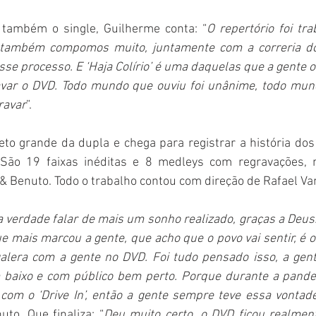
 também o single, Guilherme conta: “
O repertório foi tra
 também compomos muito, juntamente com a correria do
sse processo. E ‘Haja Colírio’ é uma daquelas que a gente 
var o DVD. Todo mundo que ouviu foi unânime, todo mund
ravar
”.
jeto grande da dupla e chega para registrar a história d
São 19 faixas inéditas e 8 medleys com regravações, m
& Benuto. Todo o trabalho contou com direção de Rafael Va
 verdade falar de mais um sonho realizado, graças a Deus.
ue mais marcou a gente, que acho que o povo vai sentir, é o 
alera com a gente no DVD. Foi tudo pensado isso, a gent
baixo e com público bem perto. Porque durante a pandem
 com o ‘Drive In’, então a gente sempre teve essa vontad
nuto. Que finaliza: “
Deu muito certo, o DVD ficou realment