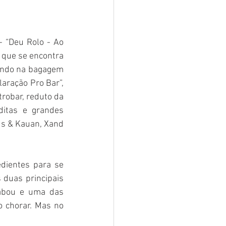
 “Deu Rolo - Ao 
 que se encontra 
endo na bagagem 
aração Pro Bar”, 
robar, reduto da 
itas e grandes 
us & Kauan, Xand 
edientes para se 
 duas principais 
abou e uma das 
 chorar. Mas no 