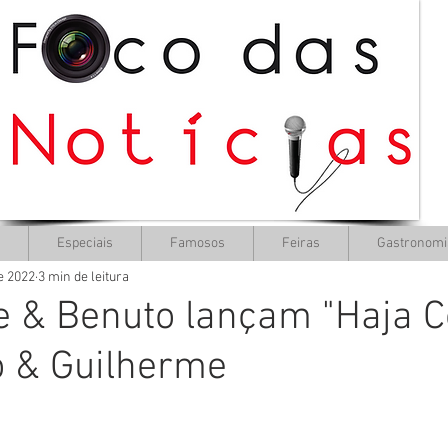
Especiais
Famosos
Feiras
Gastronomi
de 2022
3 min de leitura
 & Benuto lançam "Haja Col
 & Guilherme