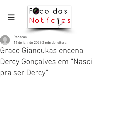
Redação
16 de jan. de 2023
2 min de leitura
Grace Gianoukas encena
Dercy Gonçalves em “Nasci
pra ser Dercy”