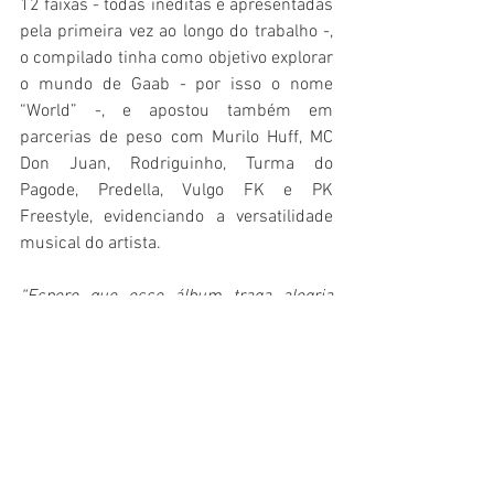
12 faixas - todas inéditas e apresentadas 
pela primeira vez ao longo do trabalho -, 
o compilado tinha como objetivo explorar 
o mundo de Gaab - por isso o nome 
“World” -, e apostou também em 
parcerias de peso com Murilo Huff, MC 
Don Juan, Rodriguinho, Turma do 
Pagode, Predella, Vulgo FK e PK 
Freestyle, evidenciando a versatilidade 
musical do artista.
“Espero que esse álbum traga alegria 
pras pessoas em primeiro lugar, uma vibe 
positiva. É o que sempre tento passar por 
meio do meu trabalho. Nas faixas, as 
pessoas vão encontrar temáticas de 
casos de amor, vivências de rua, de vida. 
Enfim, tem pra todos os gostos e minhas 
expectativas são sempre as melhores”
, 